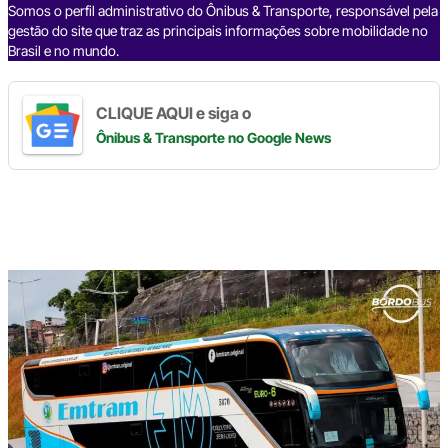
k
Somos o perfil administrativo do Ônibus & Transporte, responsável pela
gestão do site que traz as principais informações sobre mobilidade no
Brasil e no mundo.
CLIQUE AQUI e siga o
Ônibus & Transporte
no Google News
Digite
aqui
o
seu
e-
mail