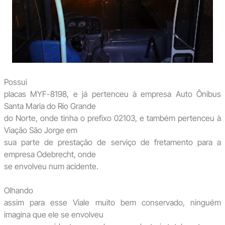
Possui
placas MYF-8198, e já pertenceu à empresa Auto Ônibus
Santa Maria do Rio Grande
do Norte, onde tinha o prefixo 02103, e também pertenceu à
Viação São Jorge em
sua parte de prestação de serviço de fretamento para a
empresa Odebrecht, onde
se envolveu num acidente.
Olhando
assim para esse Viale muito bem conservado, ninguém
imagina que ele se envolveu