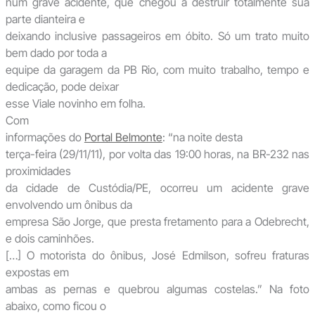
num grave acidente, que chegou a destruir totalmente sua
parte dianteira e
deixando inclusive passageiros em óbito. Só um trato muito
bem dado por toda a
equipe da garagem da PB Rio, com muito trabalho, tempo e
dedicação, pode deixar
esse Viale novinho em folha.
Com
informações do
Portal Belmonte
: “na noite desta
terça-feira (29/11/11), por volta das 19:00 horas, na BR-232 nas
proximidades
da cidade de Custódia/PE, ocorreu um acidente grave
envolvendo um ônibus da
empresa São Jorge, que presta fretamento para a Odebrecht,
e dois caminhões.
[…] O motorista do ônibus, José Edmilson, sofreu fraturas
expostas em
ambas as pernas e quebrou algumas costelas.” Na foto
abaixo, como ficou o