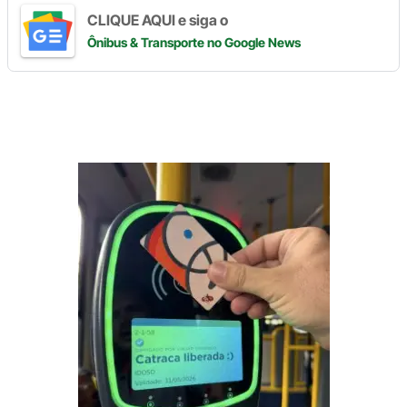
CLIQUE AQUI e siga o
Ônibus & Transporte
no Google News
Digite
aqui
o
seu
e-
mail