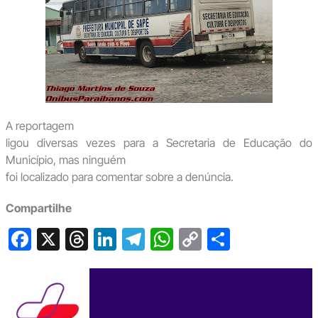
A reportagem
ligou diversas vezes para a Secretaria de Educação do
Município, mas ninguém
foi localizado para comentar sobre a denúncia.
Compartilhe
F
X
T
Li
T
W
C
S
a
hr
n
el
h
o
h
c
e
ke
e
at
p
ar
e
a
dI
gr
s
y
e