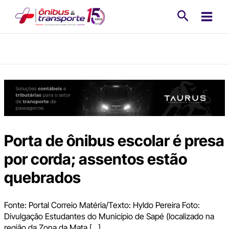
Ir
Pesquisa
para
o
conteúdo
Porta de ônibus escolar é presa
por corda; assentos estão
quebrados
Fonte: Portal Correio Matéria/Texto: Hyldo Pereira Foto:
Divulgação Estudantes do Município de Sapé (localizado na
região da Zona da Mata […]