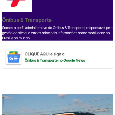
b
d
n
a
A
Li
o
s
m
p
n
o
p
k
Ônibus & Transporte
k
Somos o perfil administrativo do Ônibus & Transporte, responsável pela
gestão do site que traz as principais informações sobre mobilidade no
Brasil e no mundo.
CLIQUE AQUI e siga o
Ônibus & Transporte
no Google News
Digite
aqui
o
seu