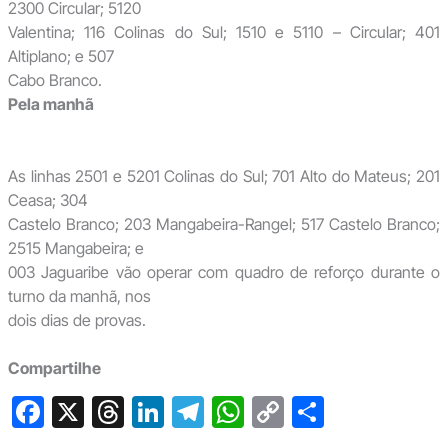
2300 Circular; 5120
Valentina; 116 Colinas do Sul; 1510 e 5110 – Circular; 401
Altiplano; e 507
Cabo Branco.
Pela manhã
As linhas 2501 e 5201 Colinas do Sul; 701 Alto do Mateus; 201
Ceasa; 304
Castelo Branco; 203 Mangabeira-Rangel; 517 Castelo Branco;
2515 Mangabeira; e
003 Jaguaribe vão operar com quadro de reforço durante o
turno da manhã, nos
dois dias de provas.
Compartilhe
F
X
T
Li
T
W
C
S
a
hr
n
el
h
o
h