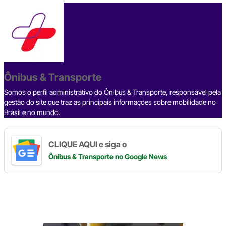
c
e
ke
e
at
p
ar
e
a
dI
gr
s
y
e
b
d
n
a
A
Li
o
s
m
p
n
o
p
k
Ônibus & Transporte
k
Somos o perfil administrativo do Ônibus & Transporte, responsável pela
gestão do site que traz as principais informações sobre mobilidade no
Brasil e no mundo.
CLIQUE AQUI e siga o
Ônibus & Transporte
no Google News