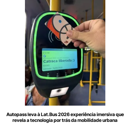
Digite
aqui
o
seu
e-
mail
Autopass leva à Lat.Bus 2026 experiência imersiva que
revela a tecnologia por trás da mobilidade urbana