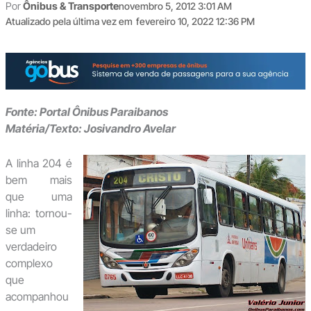
Por
Ônibus & Transporte
novembro 5, 2012 3:01 AM
Atualizado pela última vez em
fevereiro 10, 2022 12:36 PM
Fonte: Portal Ônibus Paraibanos
Matéria/Texto: Josivandro Avelar
A linha 204 é
bem mais
que uma
linha: tornou-
se um
verdadeiro
complexo
que
acompanhou