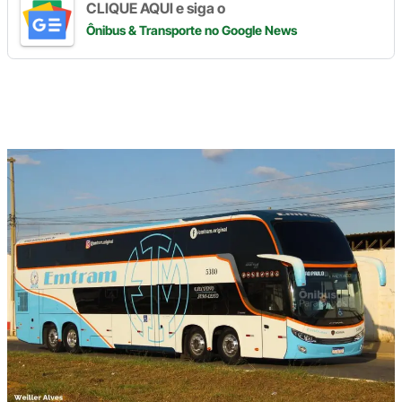
CLIQUE AQUI e siga o
Ônibus & Transporte
no Google News
Digite
aqui
o
seu
e-
mail