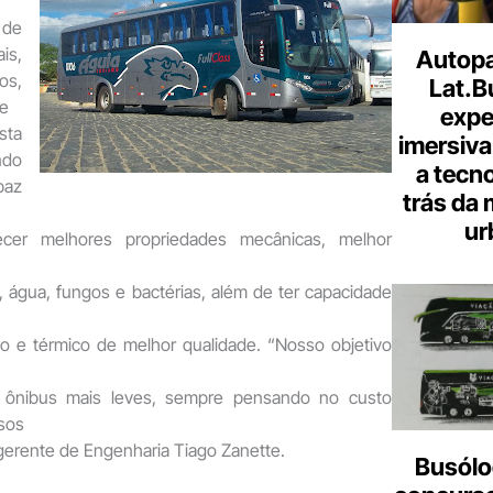
 de
is,
Autopa
os,
Lat.B
de
expe
sta
imersiva
ndo
a tecno
paz
trás da 
ur
ecer melhores propriedades mecânicas, melhor
 água, fungos e bactérias, além de ter capacidade
co e térmico de melhor qualidade. “Nosso objetivo
r ônibus mais leves, sempre pensando no custo
ssos
o gerente de Engenharia Tiago Zanette.
Busólo