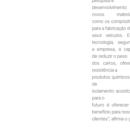
pesquisa e
desenvolvimento
novos materia
como os compósit
para a fabricação 
seus veículos. E
tecnologia, segu
a empresa, é ca
de reduzir o peso
dos carros, ofer
resistência a
produtos químicos,
de
isolamento acústi
para o
futuro é oferece
benefício para no
clientes”, afirma 