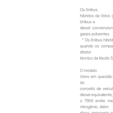
Os ônibus
híbridos da Volvo
ônibus a
diesel convencio
gazes poluentes.
” Os ônibus híbri
quando os compar
diretor
técnico da Keolis S
O modelo
Volvo em questão 
do
conceito de veíc
diesel equivalente,
o 7900 emite met
nitrogênio. Além
disso apresenta 