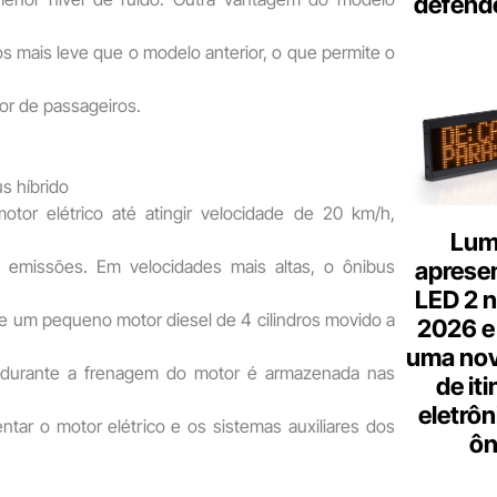
defend
s mais leve que o modelo anterior, o que permite o
or de passageiros.
s híbrido
tor elétrico até atingir velocidade de 20 km/h,
Lum
de emissões. Em velocidades mais altas, o ônibus
aprese
LED 2 n
de um pequeno motor diesel de 4 cilindros movido a
2026 e
uma nov
 durante a frenagem do motor é armazenada nas
de it
eletrôn
mentar o motor elétrico e os sistemas auxiliares dos
ôn