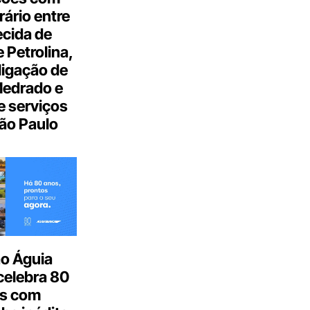
ário entre
cida de
 Petrolina,
ligação de
Medrado e
 serviços
ão Paulo
o Águia
celebra 80
s com