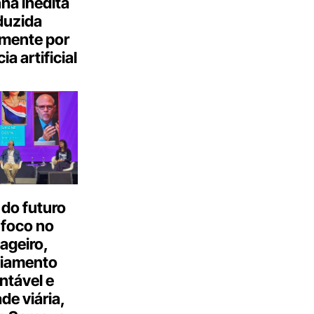
a inédita
duzida
lmente por
ia artificial
do futuro
 foco no
ageiro,
ciamento
ntável e
ade viária,