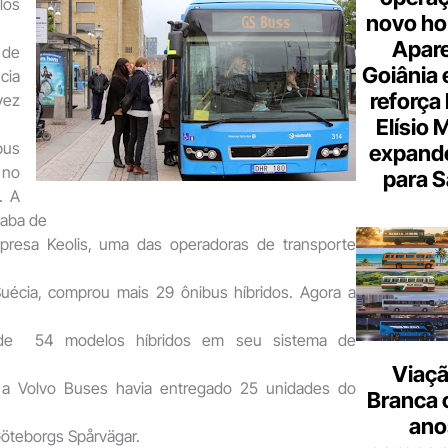
los
novo hor
Apare
 de
Goiânia e
cia
reforça 
vez
Elísio 
bus
expande
no
para S
. A
caba de
mpresa Keolis, uma das operadoras de transporte
uécia, comprou mais 29 ônibus híbridos. Agora a
de 54 modelos híbridos em seu sistema de
Viaçã
 a Volvo Buses havia entregado 25 unidades do
Branca 
ano
Göteborgs Spårvägar.