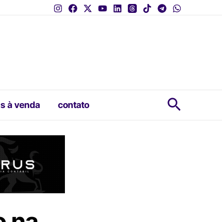
Pesquis
s à venda
contato
o na