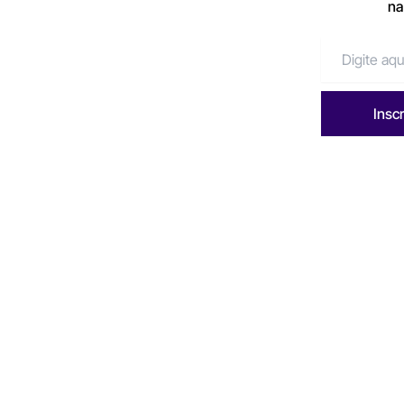
na
Insc