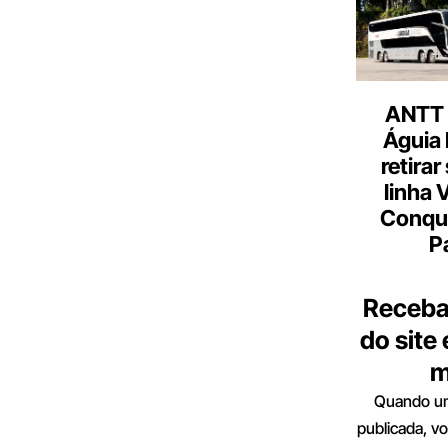
ANTT 
Águia 
retirar
linha 
Conqu
P
Receba
do site
m
Quando um
publicada, v