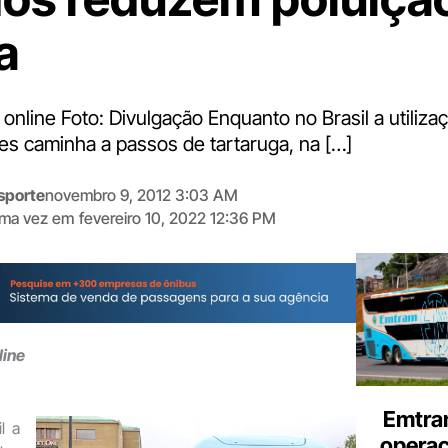
a
online Foto: Divulgação Enquanto no Brasil a utiliza
s caminha a passos de tartaruga, na […]
sporte
novembro 9, 2012 3:03 AM
tima vez em
fevereiro 10, 2022 12:36 PM
Digite
aqui
o
seu
e-
line
mail
Emtra
l a
opera