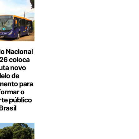
o Nacional
26 coloca
uta novo
elo de
mento para
formar o
te público
Brasil