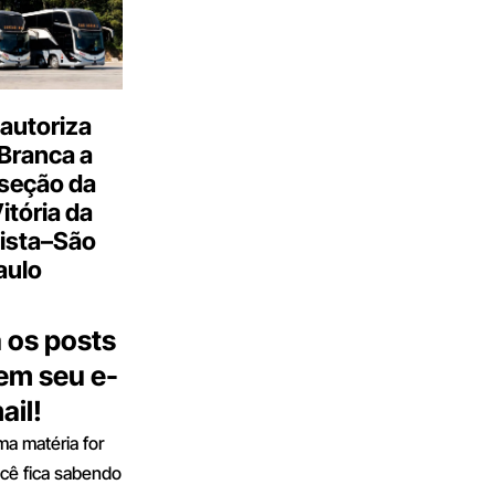
autoriza
Branca a
 seção da
Vitória da
ista–São
aulo
 os posts
 em seu e-
ail!
a matéria for
ocê fica sabendo