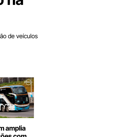
ção de veículos
m amplia
ções com