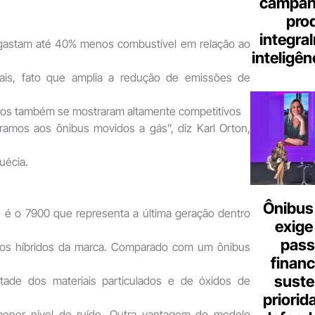
campanh
pro
integra
 gastam até 40% menos combustível em relação ao
inteligênc
nais, fato que amplia a redução de emissões de
dos também se mostraram altamente competitivos
amos aos ônibus movidos a gás”, diz Karl Orton,
uécia.
Ônibus 
é o 7900 que representa a última geração dentro
exige
pass
ulos híbridos da marca. Comparado com um ônibus
finan
suste
ade dos materiais particulados e de óxidos de
priorid
menor nível de ruído. Outra vantagem do modelo