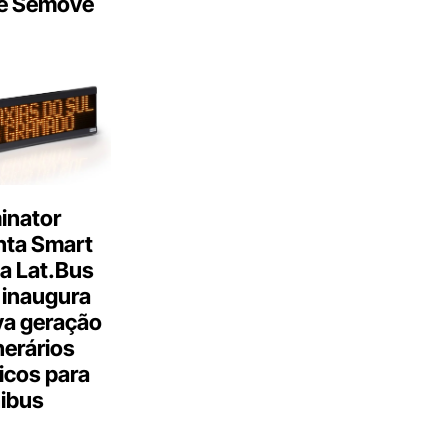
e Semove
inator
nta Smart
a Lat.Bus
 inaugura
a geração
inerários
icos para
ibus