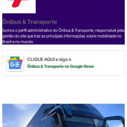
b
d
n
a
A
Li
o
s
m
p
n
o
p
k
Ônibus & Transporte
k
Somos o perfil administrativo do Ônibus & Transporte, responsável pela
gestão do site que traz as principais informações sobre mobilidade no
Brasil e no mundo.
CLIQUE AQUI e siga o
Ônibus & Transporte
no Google News
Digite
aqui
o
seu