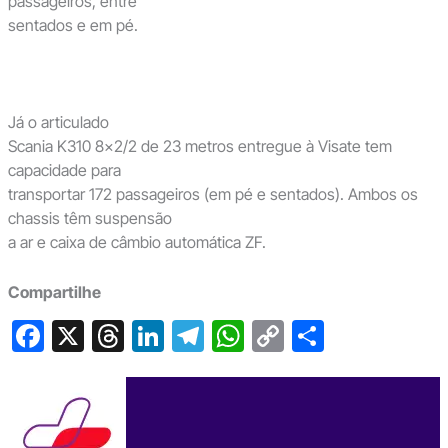
passageiros, entre
sentados e em pé.
Já o articulado
Scania K310 8×2/2 de 23 metros entregue à Visate tem
capacidade para
transportar 172 passageiros (em pé e sentados). Ambos os
chassis têm suspensão
a ar e caixa de câmbio automática ZF.
Compartilhe
F
X
T
Li
T
W
C
S
a
hr
n
el
h
o
h
c
e
ke
e
at
p
ar
e
a
dI
gr
s
y
e