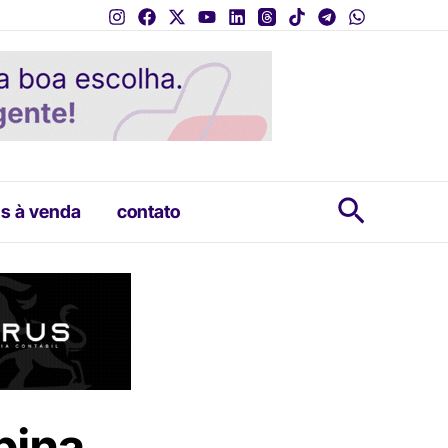
Pesquis
s à venda
contato
pina