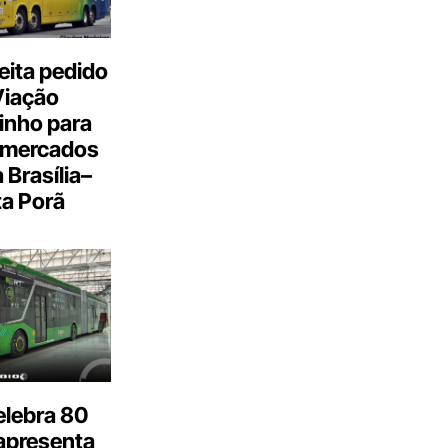
eita pedido
Viação
inho para
 mercados
a Brasília–
a Porã
elebra 80
apresenta