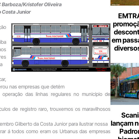
 Barboza/Kristofer Oliveira
 Costa Junior
EMTRA
promoçã
ção
descont
em pass
íba
diverso
mos
res
da
ar,
erou nas empresas que detém
 operação das linhas regulares no município de
culos de registro raro, trouxemos os maravilhosos
Scani
lançam n
embro Gilberto da Costa Junior para ilustrar nossa
Padron
strar á todos como eram os Urbanus das empresas