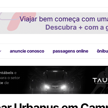
anuncie conosco
passagens online
ônibu
ar Urbanus em Cam