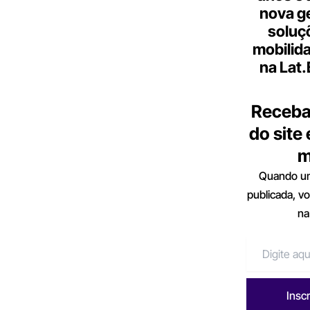
nova g
soluç
mobilid
na Lat
Receba
do site
m
Quando um
publicada, v
na
Insc