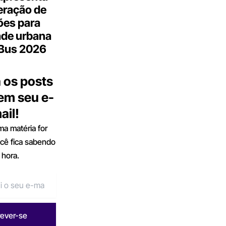
eração de
ões para
ade urbana
.Bus 2026
 os posts
 em seu e-
ail!
a matéria for
ocê fica sabendo
 hora.
rever-se