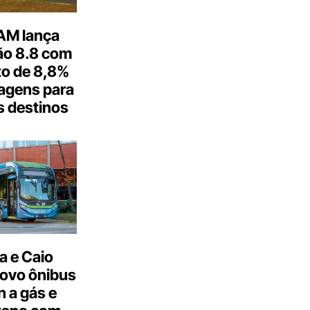
M lança
o 8.8 com
o de 8,8%
agens para
s destinos
a e Caio
ovo ônibus
 a gás e