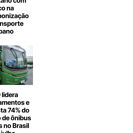
tano com
co na
bonização
ansporte
bano
lidera
amentos e
ta 74% do
 de ônibus
s no Brasil