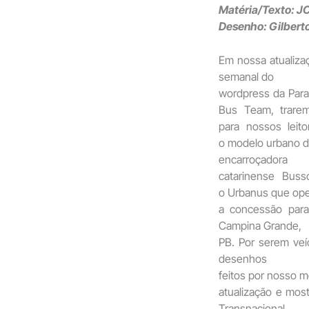
Matéria/Texto: JC
Desenho: Gilberto
Em nossa atualiza
semanal do
wordpress da Para
Bus Team, trare
para nossos leito
o modelo urbano 
encarroçadora
catarinense Bussc
o Urbanus que op
a concessão para
Campina Grande,
PB. Por serem veí
desenhos
feitos por nosso m
atualização e mo
Transnacional,