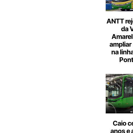
ANTT rej
da 
Amarel
ampliar
na linh
Pont
Caio c
anos e 