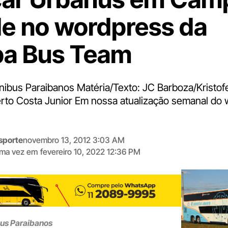
e no wordpress da
ba Bus Team
nibus Paraibanos Matéria/Texto: JC Barboza/Kristofe
rto Costa Junior Em nossa atualização semanal do
sporte
novembro 13, 2012 3:03 AM
tima vez em
fevereiro 10, 2022 12:36 PM
Digite
aqui
o
seu
e-
bus Paraibanos
mail