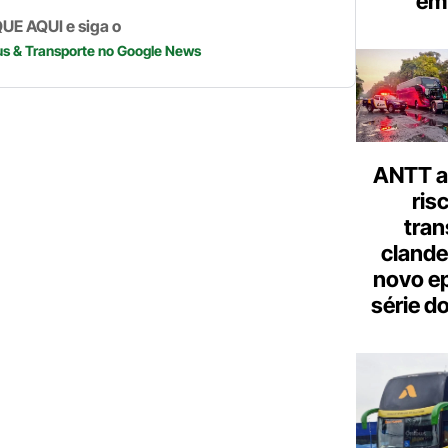
em 
p
k
UE AQUI e siga o
us & Transporte
no Google News
ANTT al
ris
tran
clande
novo ep
série d