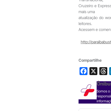
Cruzeiro e Expres
mais uma
atualização do w
leitores.
Acessem e comen
http://paraibabu
Compartilhe
F
X
a
h
Ônibu
c
Somos o p
e
responsáv
b
informaçõ
o
s