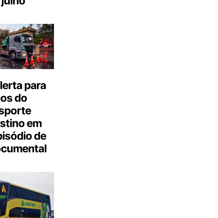
julho
erta para
cos do
sporte
stino em
isódio de
ocumental