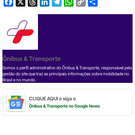
F
X
T
Li
T
W
C
S
a
hr
n
el
h
o
h
c
e
ke
e
at
p
ar
e
a
dI
gr
s
y
e
b
d
n
a
A
Li
o
s
m
p
n
o
p
k
Ônibus & Transporte
k
Somos o perfil administrativo do Ônibus & Transporte, responsável pela
gestão do site que traz as principais informações sobre mobilidade no
Brasil e no mundo.
CLIQUE AQUI e siga o
Ônibus & Transporte
no Google News