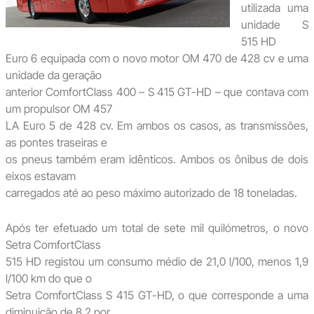
utilizada uma
unidade S
515 HD
Euro 6 equipada com o novo motor OM 470 de 428 cv e uma
unidade da geração
anterior ComfortClass 400 – S 415 GT-HD – que contava com
um propulsor OM 457
LA Euro 5 de 428 cv. Em ambos os casos, as transmissões,
as pontes traseiras e
os pneus também eram idênticos. Ambos os ônibus de dois
eixos estavam
carregados até ao peso máximo autorizado de 18 toneladas.
Após ter efetuado um total de sete mil quilómetros, o novo
Setra ComfortClass
515 HD registou um consumo médio de 21,0 l/100, menos 1,9
l/100 km do que o
Setra ComfortClass S 415 GT-HD, o que corresponde a uma
diminuição de 8,2 por