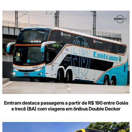
Digite
aqui
o
seu
e-
mail
Emtram destaca passagens a partir de R$ 190 entre Goiás
e Irecê (BA) com viagens em ônibus Double Decker