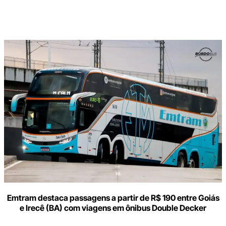
Digite
aqui
o
seu
e-
mail
Emtram destaca passagens a partir de R$ 190 entre Goiás
e Irecê (BA) com viagens em ônibus Double Decker