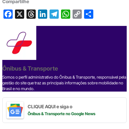
Compartilhe
F
X
T
Li
T
W
C
S
a
hr
n
el
h
o
h
c
e
ke
e
at
p
ar
e
a
dI
gr
s
y
e
b
d
n
a
A
Li
o
s
m
p
n
o
p
k
Ônibus & Transporte
k
Somos o perfil administrativo do Ônibus & Transporte, responsável pela
gestão do site que traz as principais informações sobre mobilidade no
Brasil e no mundo.
CLIQUE AQUI e siga o
Ônibus & Transporte
no Google News