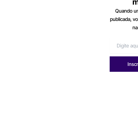
m
Quando um
publicada, v
na
Insc