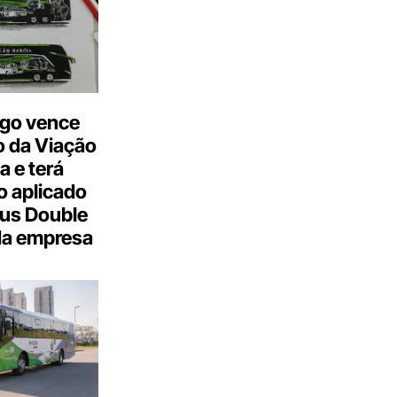
go vence
 da Viação
a e terá
 aplicado
us Double
da empresa