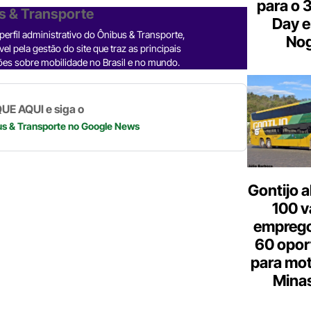
r
n
el
h
o
h
para o 
s & Transporte
e
ke
e
at
p
ar
Day e
erfil administrativo do Ônibus & Transporte,
a
dI
gr
s
y
e
Nog
el pela gestão do site que traz as principais
d
n
a
A
Li
es sobre mobilidade no Brasil e no mundo.
m
p
n
p
k
UE AQUI e siga o
us & Transporte
no Google News
Gontijo a
100 v
emprego
60 opor
para mot
Minas