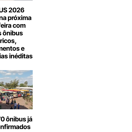
US 2026
na próxima
feira com
 ônibus
tricos,
mentos e
as inéditas
0 ônibus já
onfirmados