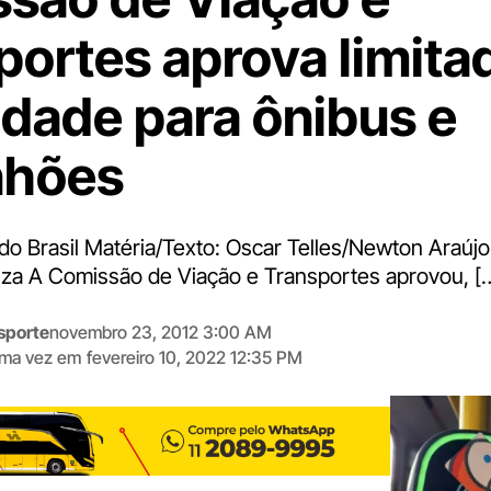
portes aprova limita
idade para ônibus e
nhões
 do Brasil Matéria/Texto: Oscar Telles/Newton Araújo
za A Comissão de Viação e Transportes aprovou, [
sporte
novembro 23, 2012 3:00 AM
tima vez em
fevereiro 10, 2022 12:35 PM
Digite
aqui
o
seu