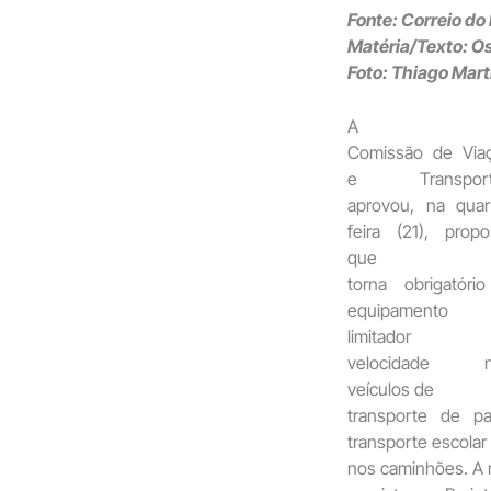
Fonte: Correio do 
Matéria/Texto: O
Foto: Thiago Mart
A
Comissão de Via
e Transport
aprovou, na quar
feira (21), propo
que
torna obrigatóri
equipamento
limitador 
velocidade n
veículos de
transporte de p
transporte escolar
nos caminhões. A 