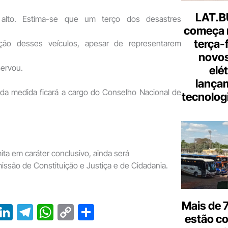
LAT.B
 alto. Estima-se que um terço dos desastres
começa 
terça-
ação desses veículos, apesar de representarem
novos
servou.
elé
lança
da medida ficará a cargo do Conselho Nacional de
tecnologi
ita em caráter conclusivo, ainda será
issão de Constituição e Justiça e de Cidadania.
Mais de 7
T
Li
T
W
C
S
estão c