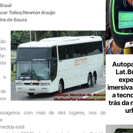
e-
Brasil
mail
scar Telles/Newton Araújo
ins de Souza
ção
es
ta-
sta
Autopa
Lat.B
o o
expe
imersiva
de
a tecno
os
trás da 
ur
assageiros com mais de dez lugares, nos de
 e
medida está