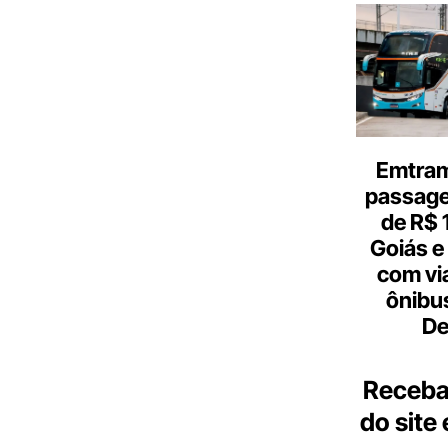
Emtram
passagen
de R$ 
Goiás e 
com vi
ônibu
De
Receba
do site