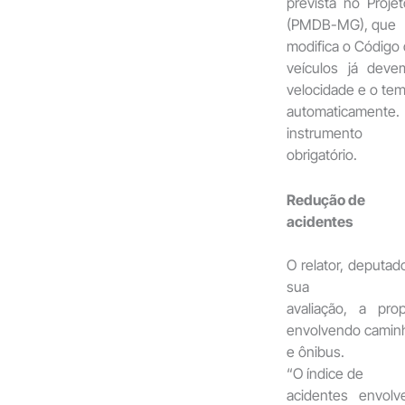
prevista no Proj
(PMDB-MG), que
modifica o Código d
veículos já dev
velocidade e o te
automaticamente
instrumento
obrigatório.
Redução de
acidentes
O relator, deputa
sua
avaliação, a pr
envolvendo camin
e ônibus.
“O índice de
acidentes envol