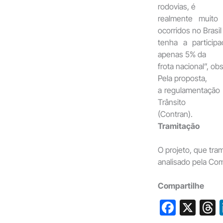
rodovias, é
realmente muito
ocorridos no Brasil
tenha a particip
apenas 5% da
frota nacional”, ob
Pela proposta,
a regulamentação 
Trânsito
(Contran).
Tramitação
O projeto, que tram
analisado pela Com
Compartilhe
F
X