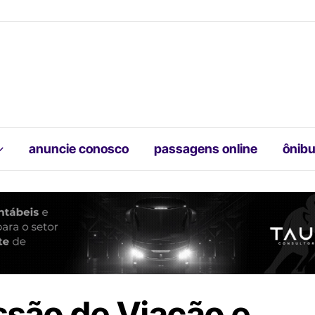
anuncie conosco
passagens online
ônibu
são de Viação e