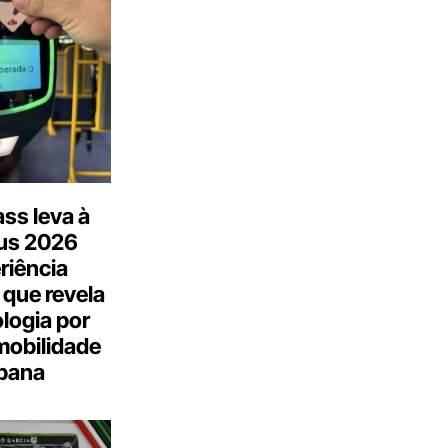
ss leva à
us 2026
riência
 que revela
logia por
mobilidade
bana