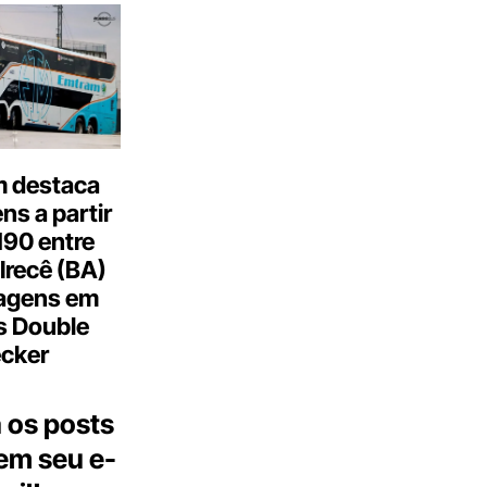
 destaca
s a partir
190 entre
Irecê (BA)
agens em
s Double
cker
 os posts
 em seu e-