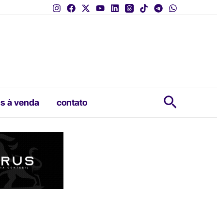
Pesquis
s à venda
contato