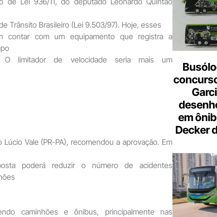
eto de Lei 936/11, do deputado Leonardo Quintão
e Trânsito Brasileiro (Lei 9.503/97). Hoje, esses
em contar com um equipamento que registra a
mpo
. O limitador de velocidade seria mais um
Busólo
concurso
Garci
desenho
em ônib
Decker 
do Lúcio Vale (PR-PA), recomendou a aprovação. Em
oposta poderá reduzir o número de acidentes
hões
vendo caminhões e ônibus, principalmente nas