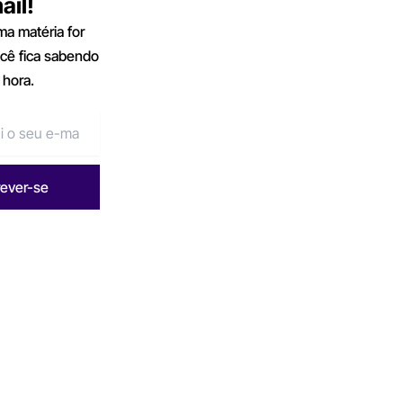
ail!
a matéria for
ocê fica sabendo
 hora.
rever-se