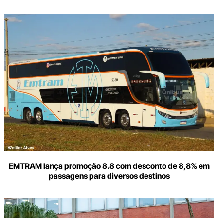
Digite
aqui
o
seu
e-
mail
EMTRAM lança promoção 8.8 com desconto de 8,8% em
passagens para diversos destinos