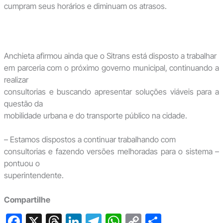
cumpram seus horários e diminuam os atrasos.
Anchieta afirmou ainda que o Sitrans está disposto a trabalhar
em parceria com o próximo governo municipal, continuando a
realizar
consultorias e buscando apresentar soluções viáveis para a
questão da
mobilidade urbana e do transporte público na cidade.
– Estamos dispostos a continuar trabalhando com
consultorias e fazendo versões melhoradas para o sistema –
pontuou o
superintendente.
Compartilhe
F
X
T
Li
T
W
C
S