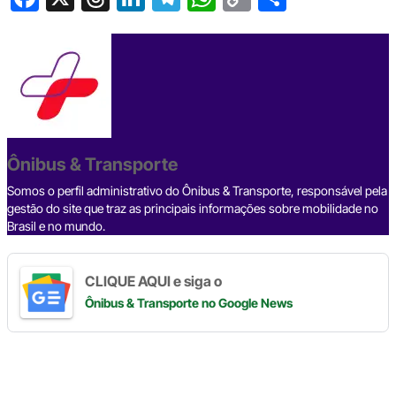
a
hr
n
el
h
o
h
c
e
ke
e
at
p
ar
e
a
dI
gr
s
y
e
b
d
n
a
A
Li
o
s
m
p
n
o
p
k
Ônibus & Transporte
k
Somos o perfil administrativo do Ônibus & Transporte, responsável pela
gestão do site que traz as principais informações sobre mobilidade no
Brasil e no mundo.
CLIQUE AQUI e siga o
Ônibus & Transporte
no Google News