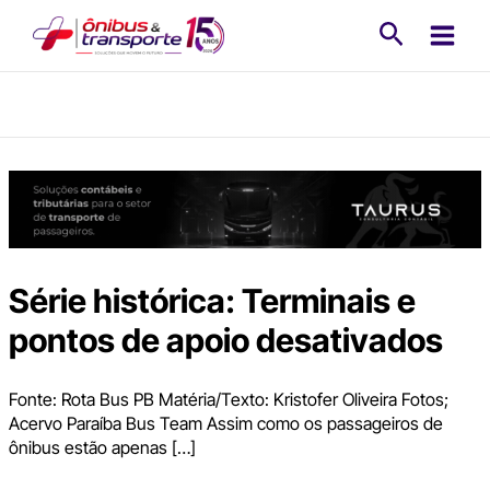
Ir
Pesquisa
para
o
conteúdo
Série histórica: Terminais e
pontos de apoio desativados
Fonte: Rota Bus PB Matéria/Texto: Kristofer Oliveira Fotos;
Acervo Paraíba Bus Team Assim como os passageiros de
ônibus estão apenas […]