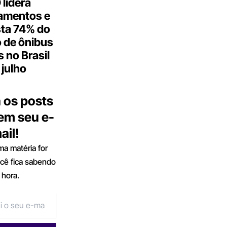
lidera
amentos e
ta 74% do
 de ônibus
s no Brasil
julho
 os posts
 em seu e-
ail!
a matéria for
ocê fica sabendo
 hora.