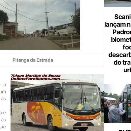
Scani
lançam n
Padron
biome
fo
descar
Pitanga da Estrada
do tr
ur
e a
 um
ás
a e
 ás
que