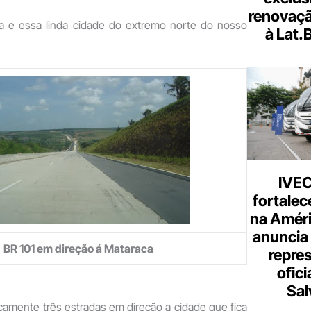
renovaçã
a e essa linda cidade do extremo norte do nosso
à Lat.
IVE
fortalec
na Améri
anuncia
BR 101 em direção á Mataraca
repre
ofici
Sal
icamente três estradas em direção a cidade que fica