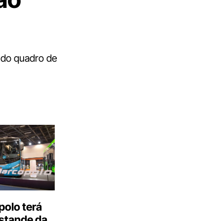
 do quadro de
olo terá
stande da