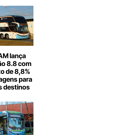
M lança
o 8.8 com
o de 8,8%
agens para
s destinos