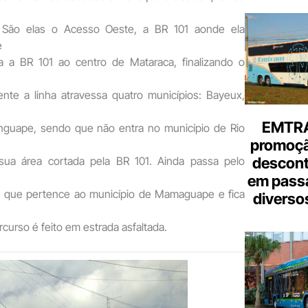
 São elas o Acesso Oeste, a BR 101 aonde ela
e
a a BR 101 ao centro de Mataraca, finalizando o
ente a linha atravessa quatro municípios: Bayeux,
EMTRA
nguape, sendo que não entra no município de Rio
promoçã
descont
sua área cortada pela BR 101. Ainda passa pelo
em pass
a que pertence ao município de Mamaguape e fica
diverso
rcurso é feito em estrada asfaltada.