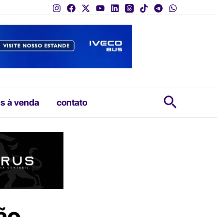
Pesquis
s à venda
contato
ão