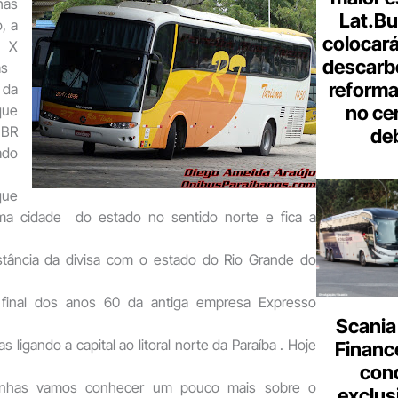
has
Lat.Bu
, a
colocará
 X
descarb
as
reforma 
da
no ce
ue
 BR
de
ado
ue
ima cidade do estado no sentido norte e fica a
stância da divisa com o estado do Rio Grande do
s final dos anos 60 da antiga empresa Expresso
Scania
as ligando a capital ao litoral norte da Paraíba . Hoje
Finance
con
inhas vamos conhecer um pouco mais sobre o
exclus