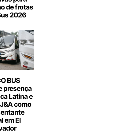
o de frotas
Bus 2026
CO BUS
e presença
ca Latina e
 J&A como
sentante
al em El
vador