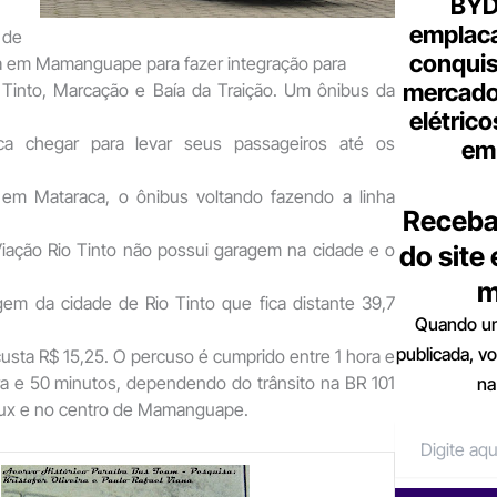
BYD 
emplac
 de
conquis
a em Mamanguape para fazer integração para
mercado
 Tinto, Marcação e Baía da Traição. Um ônibus da
elétrico
ca chegar para levar seus passageiros até os
em 
 em Mataraca, o ônibus voltando fazendo a linha
Receba
Viação Rio Tinto não possui garagem na cidade e o
do site
m
em da cidade de Rio Tinto que fica distante 39,7
Quando um
publicada, v
 custa R$ 15,25. O percuso é cumprido entre 1 hora e
ra e 50 minutos, dependendo do trânsito na BR 101
na
eux e no centro de Mamanguape.