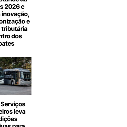
s 2026 e
 inovação,
onização e
tributária
ntro dos
bates
 Serviços
iros leva
dições
ivas para