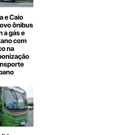
a e Caio
ovo ônibus
 a gás e
tano com
co na
bonização
ansporte
bano