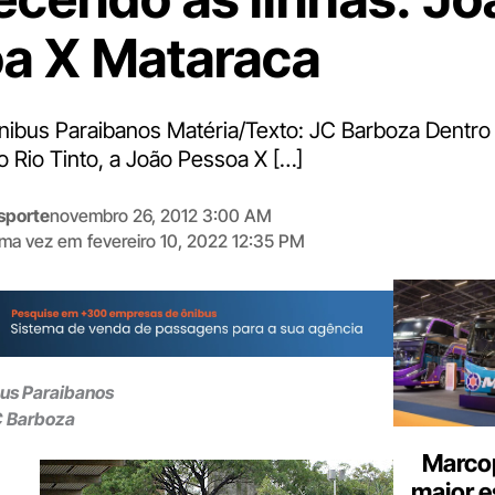
a X Mataraca
Ônibus Paraibanos Matéria/Texto: JC Barboza Dentro
o Rio Tinto, a João Pessoa X […]
sporte
novembro 26, 2012 3:00 AM
tima vez em
fevereiro 10, 2022 12:35 PM
Digite
aqui
o
seu
e-
bus Paraibanos
mail
C Barboza
Marcop
maior e