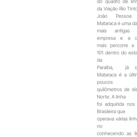
do quadro de lin
da Viação Rio Tinto
João Pessoa
Mataraca é uma d
mais antigas 
empresa e a q
mais percorre a
101 dentro do est
da
Paraíba, já q
Mataraca é a últ
poucos
quilômetros de di
Norte. A linha
foi adquirida no
Brasileira que
operava várias linh
no
conhecendo as l