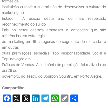
formas da
instituição cumprir a sua missão de desenvolver a cultura do
marketing no
Estado. A edição deste ano do mais respeitado
reconhecimento do sul do
País no setor destaca empresas e entidades que são
referências em estratégias
de marketing em 16 categorias de segmento de mercado e
em outras
duas premiações especiais: Top Responsabilidade Social e
Top Inovação em
Práticas de Vendas. A cerimônia de premiação foi realizada no
dia 26 de
novembro, no Teatro do Bourbon Country, em Porto Alegre.
Compartilhe
F
X
T
Li
T
W
C
S
a
hr
n
el
h
o
h