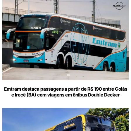
aqui
o
seu
e-
mail
Emtram destaca passagens a partir de R$ 190 entre Goiás
e Irecê (BA) com viagens em ônibus Double Decker