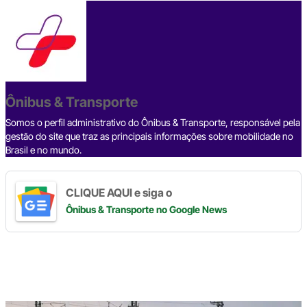
c
e
ke
e
at
p
ar
e
a
dI
gr
s
y
e
b
d
n
a
A
Li
o
s
m
p
n
o
p
k
Ônibus & Transporte
k
Somos o perfil administrativo do Ônibus & Transporte, responsável pela
gestão do site que traz as principais informações sobre mobilidade no
Brasil e no mundo.
CLIQUE AQUI e siga o
Ônibus & Transporte
no Google News
Digite