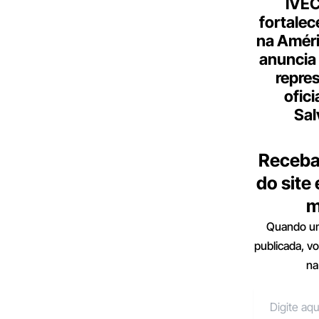
IVE
fortalec
na Améri
anuncia
repre
ofici
Sal
Receba
do site
m
Quando um
publicada, v
na