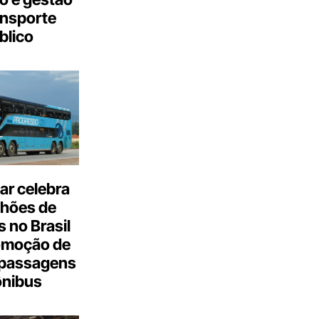
ansporte
blico
ar celebra
lhões de
 no Brasil
omoção de
passagens
ônibus