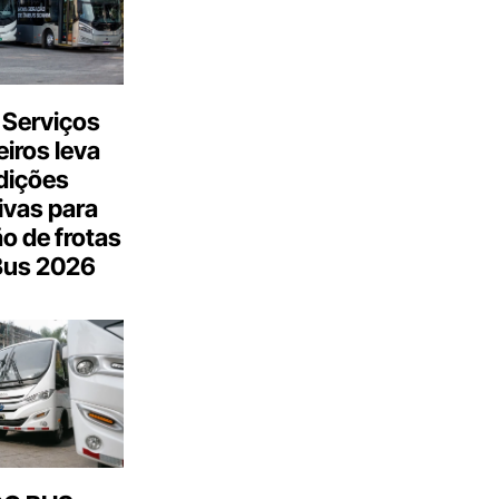
 Serviços
iros leva
dições
ivas para
o de frotas
Bus 2026