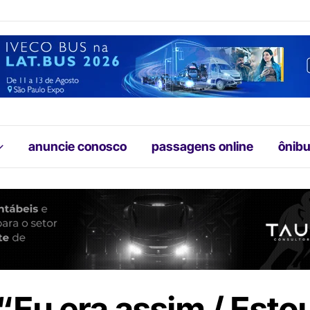
anuncie conosco
passagens online
ônibu
 “Eu era assim / Esto