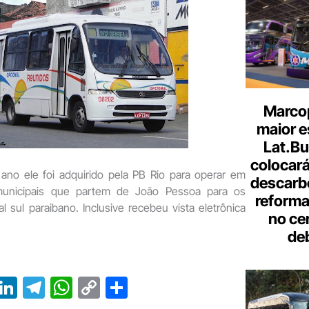
Marcop
maior e
Lat.Bu
colocará
ano ele foi adquirido pela PB Rio para operar em
descarb
rmunicipais que partem de João Pessoa para os
reforma 
al sul paraibano. Inclusive recebeu vista eletrônica
no ce
de
T
Li
T
W
C
S