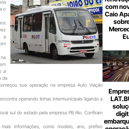
ria
com nov
a o
Caio Ap
sobre
uns
Merce
vez
Eu
 a
om
 na
 em
o a
o da
 começou sua operação na empresa Auto Viação
Empresa
LAT.B
encontra operando linhas intermunicipais ligando a
soluç
toral sul do estado pela empresa PB Rio. Confiram
digi
embarque
a mais informações, como modelo, ano, prefixo
operaçã