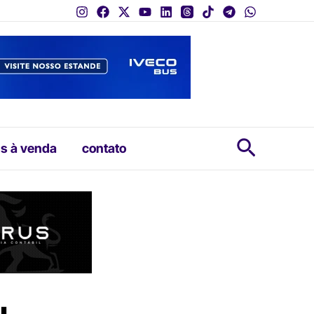
Pesquis
s à venda
contato
u