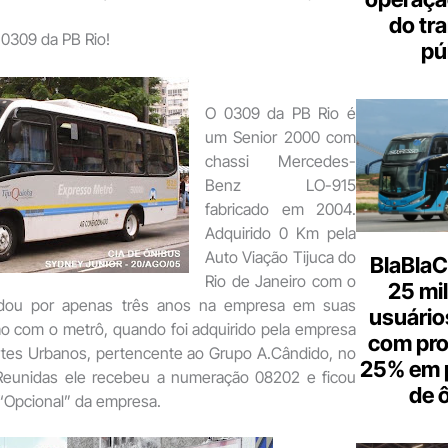
do tr
 0309 da PB Rio!
pú
O 0309 da PB Rio é
um Senior 2000 com
chassi Mercedes-
Benz LO-915
fabricado em 2004.
Adquirido 0 Km pela
Auto Viação Tijuca do
BlaBlaC
Rio de Janeiro com o
25 mi
odou por apenas três anos na empresa em suas
usuários
ão com o metrô, quando foi adquirido pela empresa
com pr
tes Urbanos, pertencente ao Grupo A.Cândido, no
25% em 
Reunidas ele recebeu a numeração 08202 e ficou
de 
 “Opcional” da empresa.