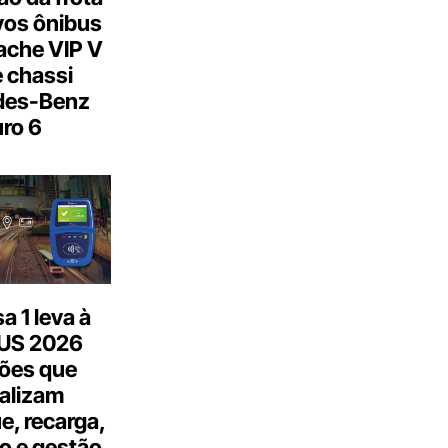
os ônibus
ache VIP V
 chassi
des-Benz
ro 6
 1 leva à
US 2026
ões que
talizam
, recarga,
o e gestão