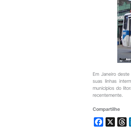
Em Janeiro deste 
suas linhas inte
municípios do litor
recentemente.
Compartilhe
F
X