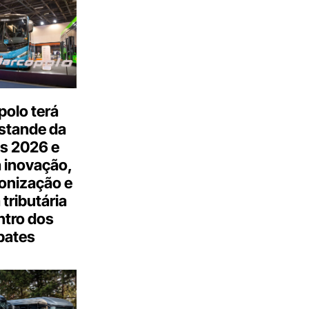
olo terá
stande da
s 2026 e
 inovação,
onização e
tributária
ntro dos
bates