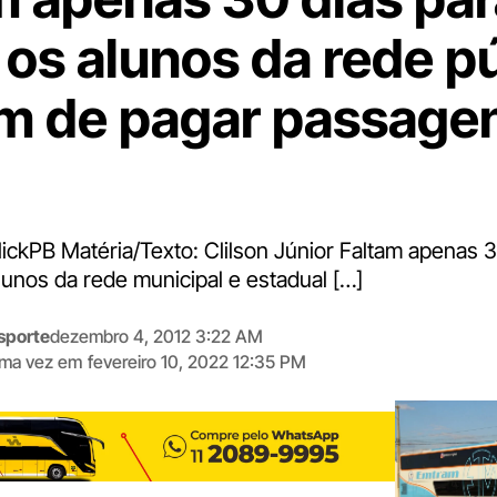
 os alunos da rede p
m de pagar passage
lickPB Matéria/Texto: Clilson Júnior Faltam apenas 3
lunos da rede municipal e estadual […]
sporte
dezembro 4, 2012 3:22 AM
tima vez em
fevereiro 10, 2022 12:35 PM
Digite
aqui
o
seu