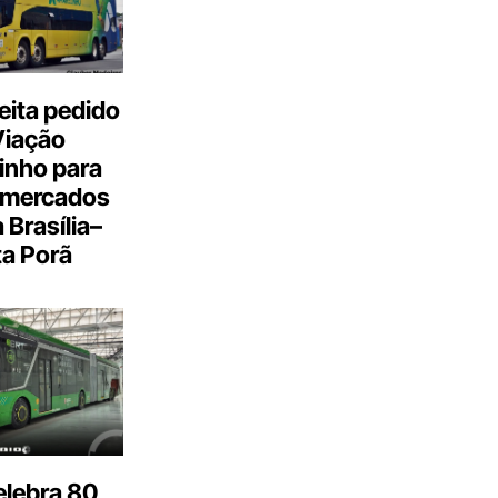
eita pedido
Viação
inho para
 mercados
a Brasília–
a Porã
elebra 80