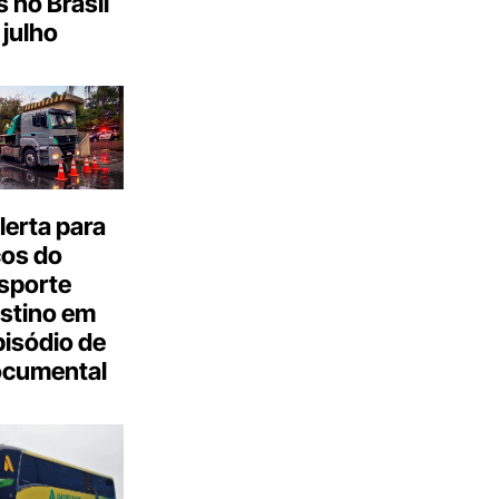
s no Brasil
julho
erta para
cos do
sporte
stino em
isódio de
ocumental