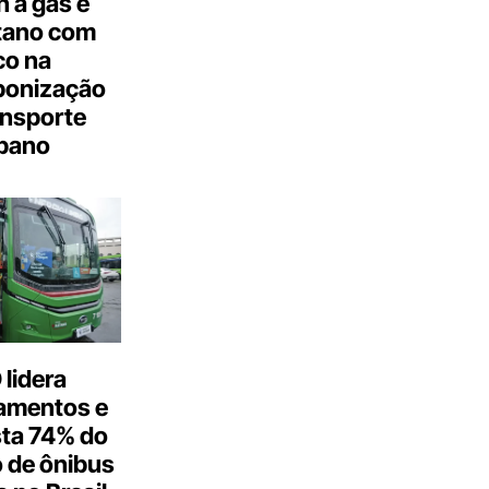
 a gás e
tano com
co na
bonização
ansporte
bano
lidera
amentos e
ta 74% do
 de ônibus