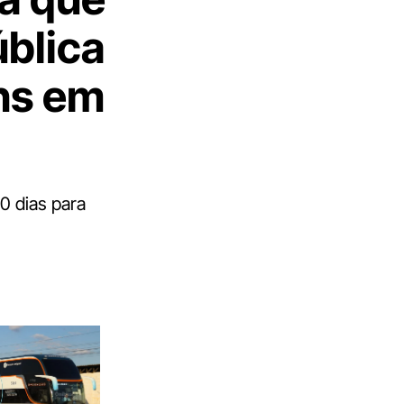
ública
ns em
0 dias para