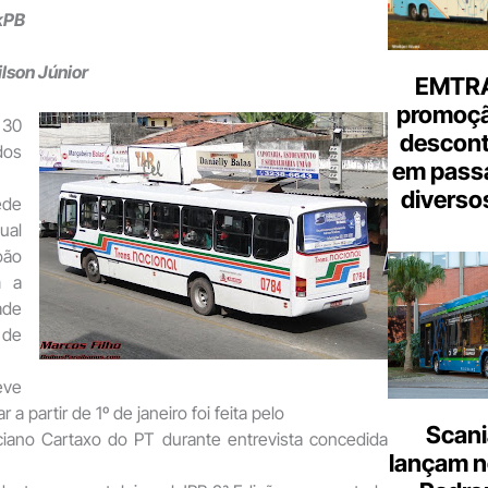
e-
ckPB
mail
ilson Júnior
EMTRA
promoçã
 30
descont
dos
em pass
diverso
de
ual
oão
m a
ade
 de
eve
a partir de 1º de janeiro foi feita pelo
Scani
uciano Cartaxo do PT durante entrevista concedida
lançam n