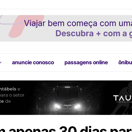
anuncie conosco
passagens online
ônibu
m apenas 30 dias pa