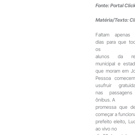
Fonte: Portal Cli
Matéria/Texto: Cl
Faltam apenas
dias para que to
os
alunos da re
municipal e estad
que moram em J
Pessoa comece
usufruir gratuid
nas passagens
ônibus. A
promessa que d
começar a funcionar 
prefeito eleito, L
ao vivo no