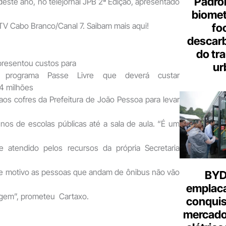
Padron
deste ano, no telejornal JPB 2ª Edição, apresentado
biome
 TV Cabo Branco/Canal 7. Saibam mais aqui!
fo
descar
do tr
presentou custos para
ur
 programa Passe Livre que deverá custar
4 milhões
aos cofres da Prefeitura de João Pessoa para levar
nos de escolas públicas até a sala de aula. “É um
e atendido pelos recursos da própria Secretaria
e motivo as pessoas que andam de ônibus não vão
BYD 
emplac
gem”, prometeu Cartaxo.
conquis
mercado