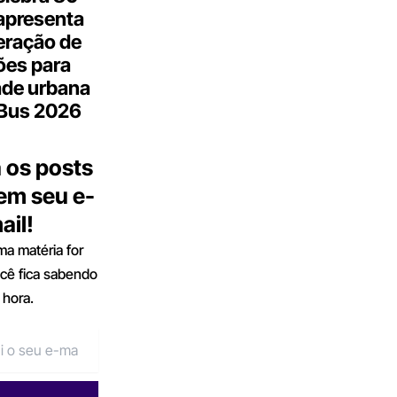
apresenta
eração de
ões para
ade urbana
.Bus 2026
 os posts
 em seu e-
ail!
a matéria for
ocê fica sabendo
 hora.