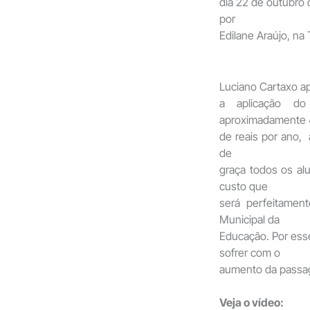
dia 22 de outubro 
por
Edilane Araújo, na
Luciano Cartaxo a
a aplicação do
aproximadamente 
de reais por ano, 
de
graça todos os alu
custo que
será perfeitament
Municipal da
Educação. Por ess
sofrer com o
aumento da passa
Veja o vídeo: