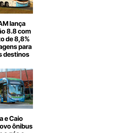
M lança
o 8.8 com
o de 8,8%
agens para
s destinos
a e Caio
ovo ônibus