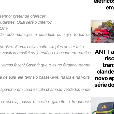
elétrico
em 
senhor pretende oferecer
udantes. Qual será o critério?
Olha,
da rede municipal e estadual, ou seja, todos os
se-livre. É uma coisa muito simples de ser feita.
ANTT al
e capitais brasileiros já estão colocando em prática
ris
tran
 vamos fazer? Garantir que o aluno fardado, dentro
clande
a de aula, ele tenha o passe-livre, na ida e na volta.
novo ep
série d
aparelho em cada escola chamado validador, onde
na escola, passa o cartão, garante a frequência
casa, que passa novamente na roleta do transporte