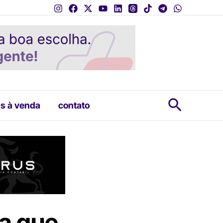
Pesquis
s à venda
contato
ra que