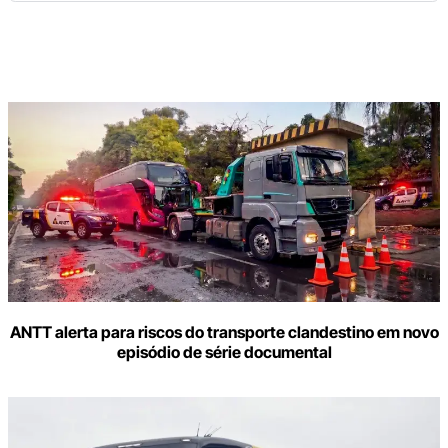
Digite
aqui
o
seu
e-
mail
ANTT alerta para riscos do transporte clandestino em novo
episódio de série documental