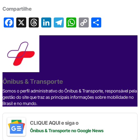
Compartilhe
F
X
T
Li
T
W
C
S
a
hr
n
el
h
o
h
c
e
ke
e
at
p
ar
e
a
dI
gr
s
y
e
b
d
n
a
A
Li
o
s
m
p
n
o
p
k
Ônibus & Transporte
k
Somos o perfil administrativo do Ônibus & Transporte, responsável pela
gestão do site que traz as principais informações sobre mobilidade no
Brasil e no mundo.
CLIQUE AQUI e siga o
Ônibus & Transporte
no Google News