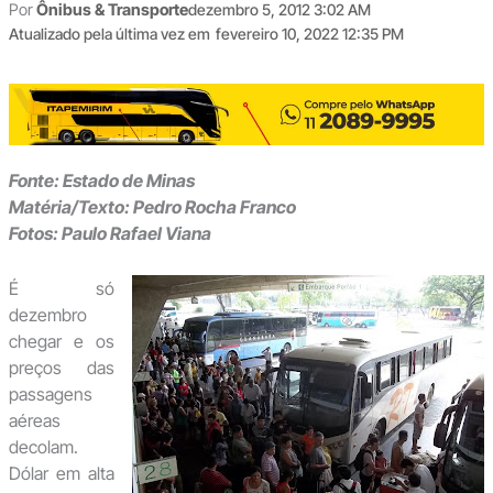
Por
Ônibus & Transporte
dezembro 5, 2012 3:02 AM
Atualizado pela última vez em
fevereiro 10, 2022 12:35 PM
Fonte: Estado de Minas
Matéria/Texto: Pedro Rocha Franco
Fotos: Paulo Rafael Viana
É só
dezembro
chegar e os
preços das
passagens
aéreas
decolam.
Dólar em alta