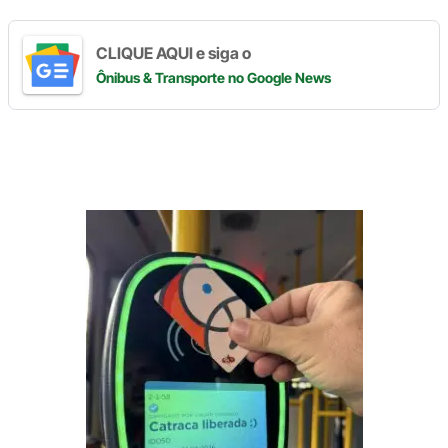
CLIQUE AQUI e siga o
Ônibus & Transporte
no Google News
Digite
aqui
o
seu
e-
mail