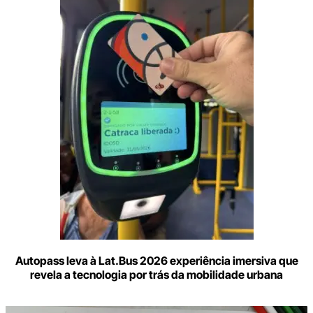
aqui
o
seu
e-
mail
Autopass leva à Lat.Bus 2026 experiência imersiva que
revela a tecnologia por trás da mobilidade urbana