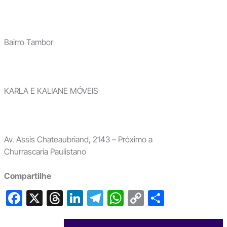
Bairro Tambor
KARLA E KALIANE MÓVEIS
Av. Assis Chateaubriand, 2143 – Próximo a
Churrascaria Paulistano
Compartilhe
F
X
T
Li
T
W
C
S
a
hr
n
el
h
o
h