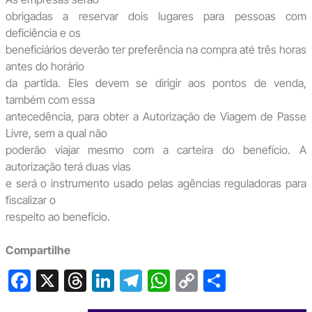
obrigadas a reservar dois lugares para pessoas com
deficiência e os
beneficiários deverão ter preferência na compra até três horas
antes do horário
da partida. Eles devem se dirigir aos pontos de venda,
também com essa
antecedência, para obter a Autorização de Viagem de Passe
Livre, sem a qual não
poderão viajar mesmo com a carteira do benefício. A
autorização terá duas vias
e será o instrumento usado pelas agências reguladoras para
fiscalizar o
respeito ao benefício.
Compartilhe
F
X
T
Li
T
W
C
S
a
hr
n
el
h
o
h