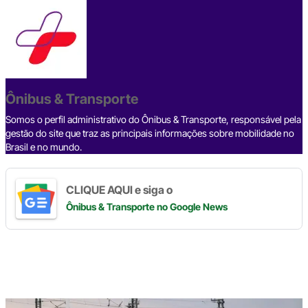
c
e
ke
e
at
p
ar
e
a
dI
gr
s
y
e
b
d
n
a
A
Li
o
s
m
p
n
o
p
k
Ônibus & Transporte
k
Somos o perfil administrativo do Ônibus & Transporte, responsável pela
gestão do site que traz as principais informações sobre mobilidade no
Brasil e no mundo.
CLIQUE AQUI e siga o
Ônibus & Transporte
no Google News
Digite