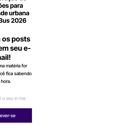
ões para
ade urbana
.Bus 2026
 os posts
 em seu e-
ail!
a matéria for
ocê fica sabendo
 hora.
rever-se