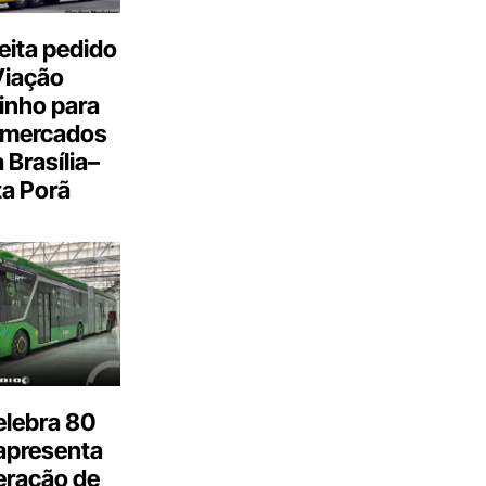
eita pedido
Viação
inho para
 mercados
a Brasília–
a Porã
elebra 80
apresenta
eração de