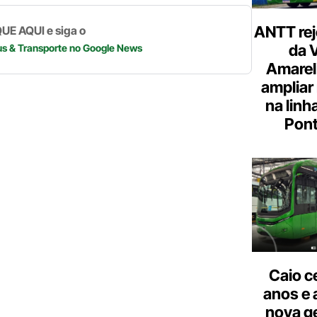
m
p
n
p
k
ANTT rej
UE AQUI e siga o
da 
us & Transporte
no Google News
Amarel
ampliar
na linh
Pont
Caio c
anos e 
nova g