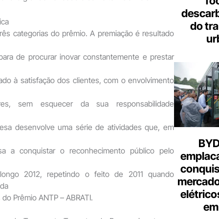
fo
descar
ica
do tr
rês categorias do prêmio. A premiação é resultado
ur
abara de procurar inovar constantemente e prestar
ado à satisfação dos clientes, com o envolvimento
res, sem esquecer da sua responsabilidade
resa desenvolve uma série de atividades que, em
BYD 
a a conquistar o reconhecimento público pelo
emplac
conquis
ongo 2012, repetindo o feito de 2011 quando
mercado
ada
elétrico
as do Prêmio ANTP – ABRATI.
em 