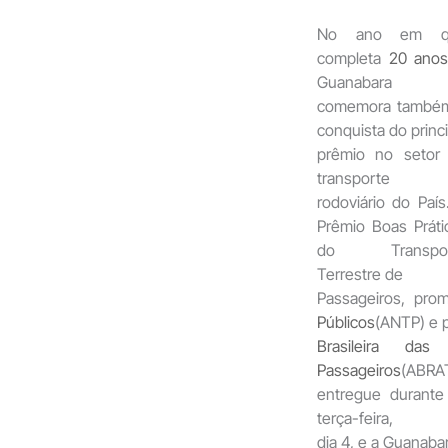
No ano em q
completa
20 ano
Guanabara
comemora també
conquista do princi
prêmio no setor
transporte
rodoviário do País
Prêmio Boas Práti
do Transpor
Terrestre de
Passageiros, pro
Públicos
(ANTP) e 
Brasileira da
Passageiros
(ABRATI
entregue durante
terça-feira,
dia 4, e a Guanabar