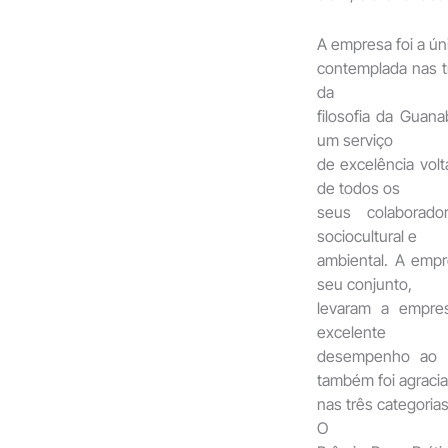
A empresa foi a ún
contemplada nas t
da
filosofia da Guan
um serviço
de excelência volt
de todos os
seus colaborado
sociocultural e
ambiental. A emp
seu conjunto,
levaram a empres
excelente
desempenho ao l
também foi agraci
nas três categori
O