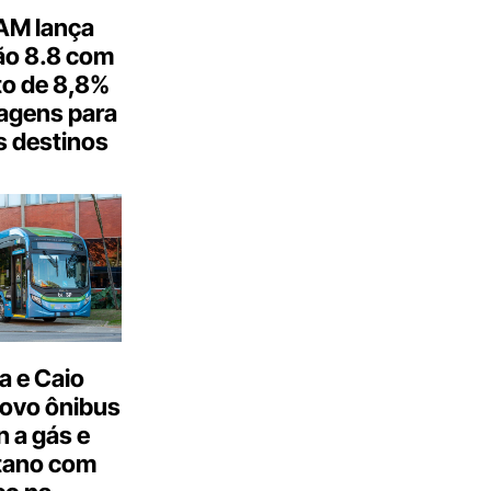
M lança
o 8.8 com
o de 8,8%
agens para
s destinos
a e Caio
ovo ônibus
 a gás e
tano com