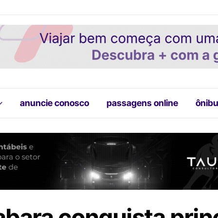
anuncie conosco
passagens online
ônibu
bara conquista prin