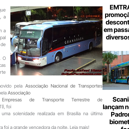
EMTRA
ue
promoçã
s
, a
descont
em pass
m a
diverso
pal
 de
. O
cas
te
movido pela
Associação Nacional de Transportes
pela
Associação
Scani
s Empresas de Transporte Terrestre de
lançam n
), foi
Padron
 uma solenidade realizada em Brasília na última
biome
a foi a grande vencedora da noite. Leia mais!