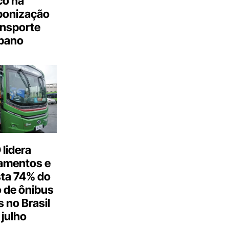
co na
bonização
ansporte
bano
lidera
amentos e
ta 74% do
 de ônibus
s no Brasil
julho