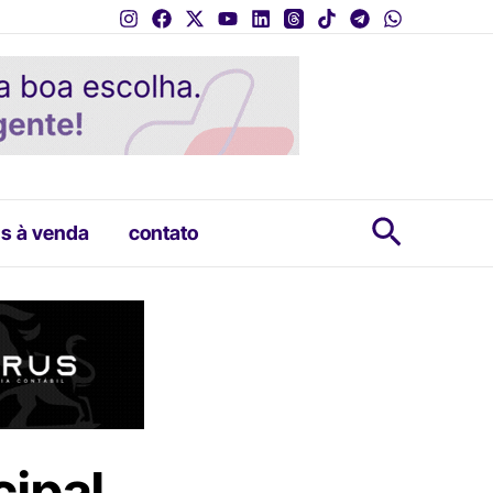
Pesquis
s à venda
contato
cipal