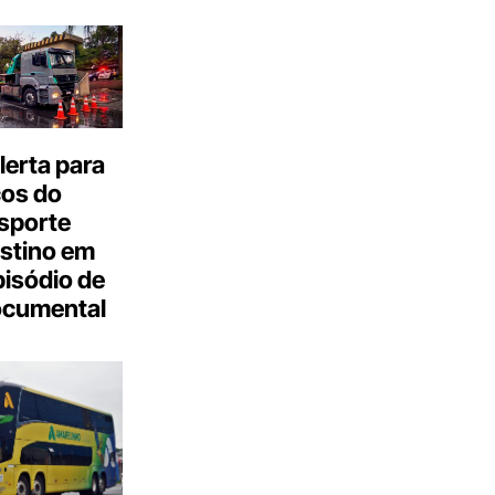
erta para
cos do
sporte
stino em
isódio de
ocumental