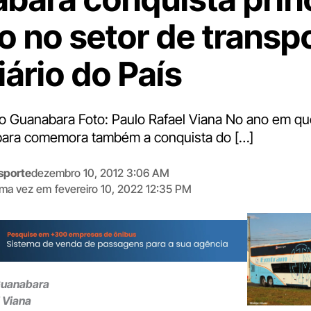
o no setor de transp
ário do País
o Guanabara Foto: Paulo Rafael Viana No ano em q
bara comemora também a conquista do […]
sporte
dezembro 10, 2012 3:06 AM
tima vez em
fevereiro 10, 2022 12:35 PM
Digite
aqui
o
seu
e-
Guanabara
mail
l Viana