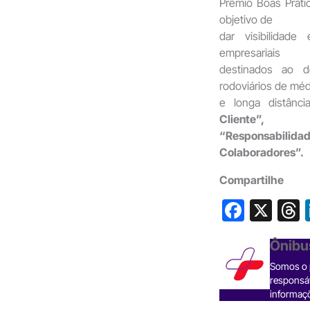
Prêmio Boas Práti
objetivo de
dar visibilidad
empresariais
destinados ao d
rodoviários de méd
e longa distânci
Cliente”,
“Responsabil
Colaboradores”.
Compartilhe
F
X
a
h
Ônibu
c
Somos o p
e
responsáv
b
informaçõ