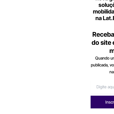
soluç
mobilid
na Lat
Receba
do site
m
Quando um
publicada, v
na
Insc