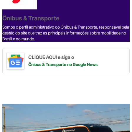
b
d
n
a
A
Li
o
s
m
p
n
o
p
k
Ônibus & Transporte
k
Somos o perfil administrativo do Ônibus & Transporte, responsável pela
gestão do site que traz as principais informações sobre mobilidade no
Brasil e no mundo.
CLIQUE AQUI e siga o
Ônibus & Transporte
no Google News
Digite
aqui
o
seu
e-