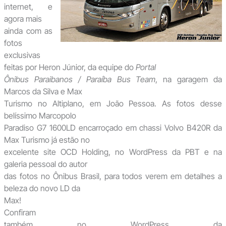
internet, e
agora mais
ainda com as
fotos
exclusivas
feitas por Heron Júnior, da equipe do
Portal
Ônibus Paraibanos / Paraíba Bus Team
, na garagem da
Marcos da Silva e Max
Turismo no Altiplano, em João Pessoa. As fotos desse
belíssimo Marcopolo
Paradiso G7 1600LD encarroçado em chassi Volvo B420R da
Max Turismo já estão no
excelente site OCD Holding, no WordPress da PBT e na
galeria pessoal do autor
das fotos no Ônibus Brasil, para todos verem em detalhes a
beleza do novo LD da
Max!
Confiram
também no WordPress da