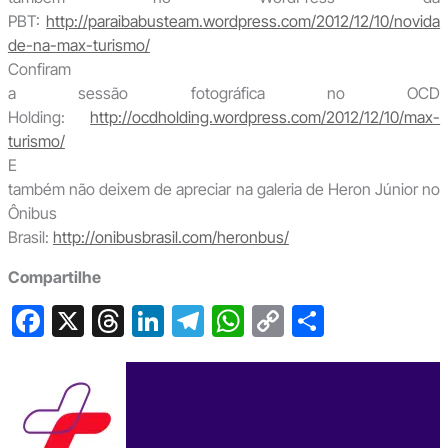
PBT:
http://paraibabusteam.wordpress.com/2012/12/10/novida
de-na-max-turismo/
Confiram
a sessão fotográfica no OCD
Holding:
http://ocdholding.wordpress.com/2012/12/10/max-
turismo/
E
também não deixem de apreciar na galeria de Heron Júnior no
Ônibus
Brasil:
http://onibusbrasil.com/heronbus/
Compartilhe
F
X
T
Li
T
W
C
S
a
hr
n
el
h
o
h
c
e
ke
e
at
p
ar
e
a
dI
gr
s
y
e