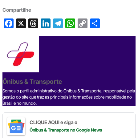
Compartilhe
F
X
T
Li
T
W
C
S
a
hr
n
el
h
o
h
c
e
ke
e
at
p
ar
e
a
dI
gr
s
y
e
b
d
n
a
A
Li
o
s
m
p
n
o
p
k
Ônibus & Transporte
k
Somos o perfil administrativo do Ônibus & Transporte, responsável pela
gestão do site que traz as principais informações sobre mobilidade no
Brasil e no mundo.
CLIQUE AQUI e siga o
Ônibus & Transporte
no Google News