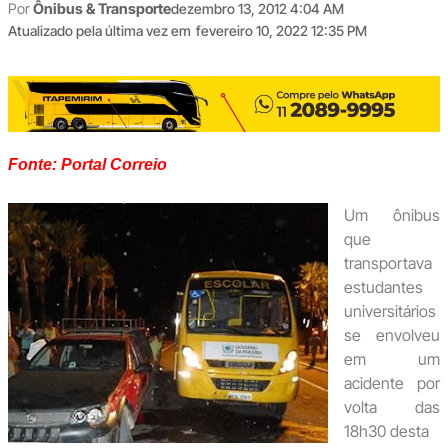
Por
Ônibus & Transporte
dezembro 13, 2012 4:04 AM
Atualizado pela última vez em
fevereiro 10, 2022 12:35 PM
Fonte: Portal Correio
Um ônibus
que
transportava
estudantes
universitários
se envolveu
em um
acidente por
volta das
18h30 desta