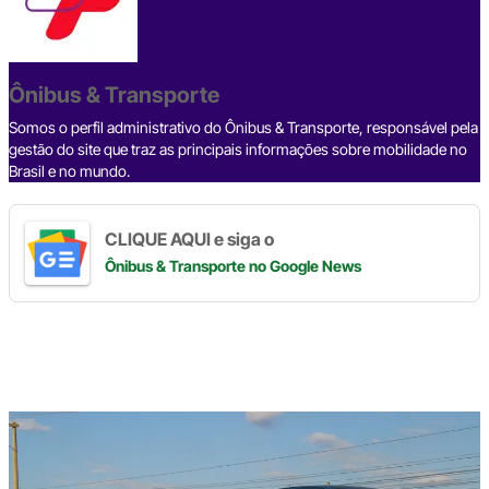
b
d
n
a
A
Li
o
s
m
p
n
o
p
k
Ônibus & Transporte
k
Somos o perfil administrativo do Ônibus & Transporte, responsável pela
gestão do site que traz as principais informações sobre mobilidade no
Brasil e no mundo.
CLIQUE AQUI e siga o
Ônibus & Transporte
no Google News
Digite
aqui
o
seu