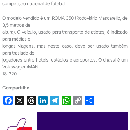
competição nacional de futebol.
O modelo vendido é um ROMA 350 (Rodoviário Mascarello, de
3,5 metros de
altura). O veículo, usado para transporte de atletas, é indicado
para médias e
longas viagens, mas neste caso, deve ser usado também
para traslado de
jogadores entre hotéis, estádios e aeroportos. O chassi é um
Volkswagen/MAN
18-320.
Compartilhe
F
X
T
Li
T
W
C
S
a
hr
n
el
h
o
h
c
e
ke
e
at
p
ar
e
a
dI
gr
s
y
e