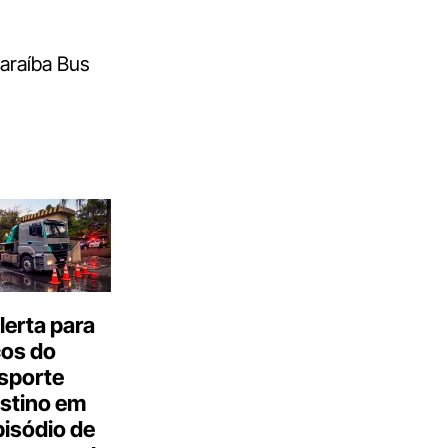
Paraíba Bus
erta para
cos do
sporte
stino em
isódio de