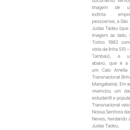
documento vemo
imagem de u
extinta empre
pessoense, a São
Judas Tadeu (que 
imagem ao lado,
Torino 1983 co
vista da linha 510 –
Tambaú), e u
abaixo, que é a
um Caio Amélia
Transnacional (linh
Mangabeira). Em a
vivenciou um da
estudantil e popula
Transnacional ve
Nossa Senhora da
Neves, herdando a
Judas Tadeu,