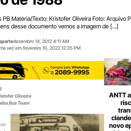
 PB Matéria/Texto: Kristofer Oliveira Foto: Arquivo 
ens desse documento vemos a imagem de […]
sporte
dezembro 14, 2012 4:11 AM
tima vez em
fevereiro 10, 2022 12:35 PM
Digite
aqui
o
seu
e-
B
mail
ANTT al
stofer Oliveira
ris
raíba Bus Team
tran
clande
se
novo ep