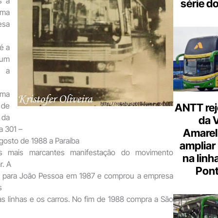
s a
série d
ma
sa
é a
 um
m a
ma
 de
ANTT rej
 da
da 
a 301 –
Amarel
gosto de 1988 a Paraíba
ampliar
s mais marcantes manifestação do movimento
na linh
r. A
Pont
io para João Pessoa em 1987 e comprou a empresa
s
s linhas e os carros. No fim de 1988 compra a São