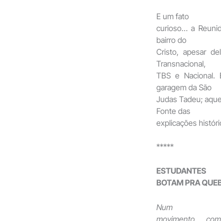
E um fato
curioso… a Reuni
bairro do
Cristo, apesar d
Transnacional,
TBS e Nacional. 
garagem da São
Judas Tadeu; aquel
Fonte das
explicações históri
*****
ESTUDANTES
BOTAM PRA QUE
Num
movimento com