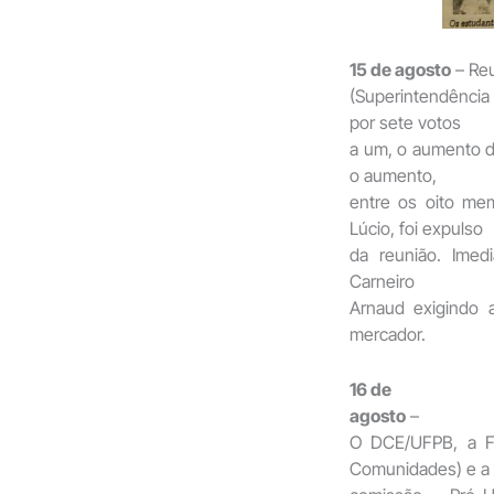
15 de agosto
– Reu
(Superintendênci
por sete votos
a um, o aumento da
o aumento,
entre os oito me
Lúcio, foi expulso
da reunião. Imed
Carneiro
Arnaud exigindo 
mercador.
16 de
agosto
–
O DCE/UFPB, a F
Comunidades) e a