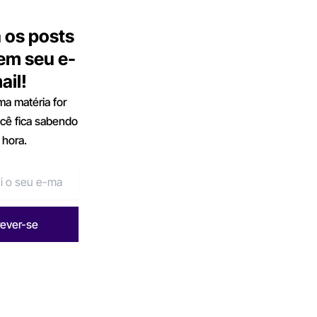
 os posts
 em seu e-
ail!
a matéria for
ocê fica sabendo
 hora.
rever-se