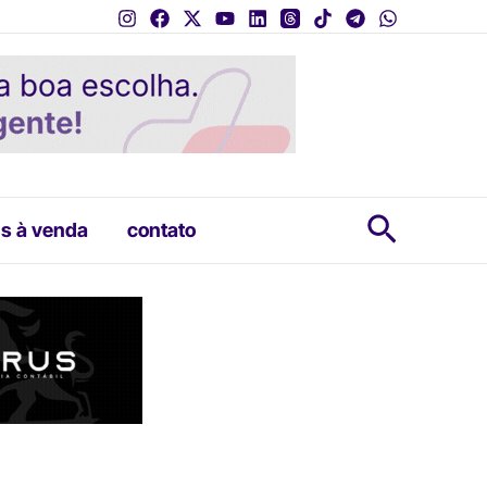
Pesquis
s à venda
contato