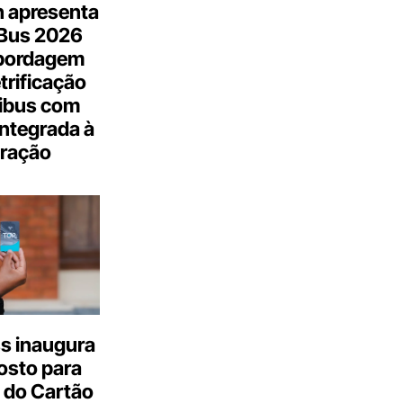
n apresenta
.Bus 2026
bordagem
trificação
ibus com
integrada à
ração
s inaugura
osto para
 do Cartão