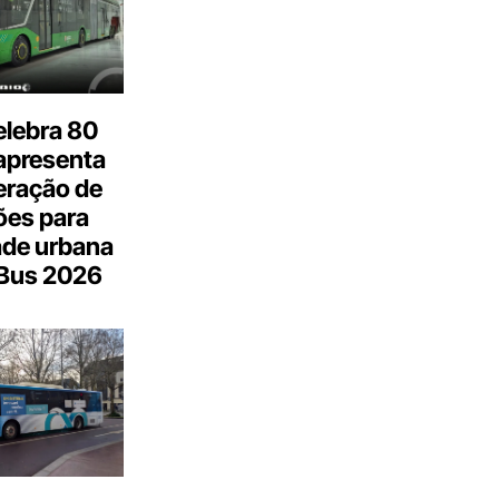
elebra 80
apresenta
eração de
ões para
ade urbana
.Bus 2026