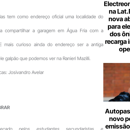
Electreo
na Lat
das tem como endereço oficial uma localidade do
nova a
para ele
ela compartilhar a garagem em Água Fria com a
dos ôn
recarga 
E mais curioso ainda do endereço ser a antiga
ope
e galpão que podemos ver na Ranieri Mazilli.
cas: Josivandro Avelar
BRAR
Autopas
novo p
emissão
eçado pelos estudantes secundaristas e