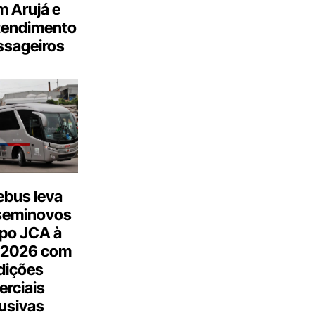
 Arujá e
tendimento
ssageiros
bus leva
seminovos
po JCA à
 2026 com
dições
rciais
usivas