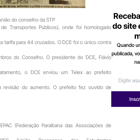
Receba
nião do conselho da STP
do site
a de Transportes Públicos), onde foi homologado
m
 tarifa para 44 cruzados. O DCE foi o único contra
Quando um
publicada, v
mbros do Conselho. O presidente do DCE, Flávio
na
iatamento, o DCE enviou um Telex ao prefeito
a revisão do aumento. O prefeito fez ouvido de
Insc
EPAC (Federação Paraibana das Associações de