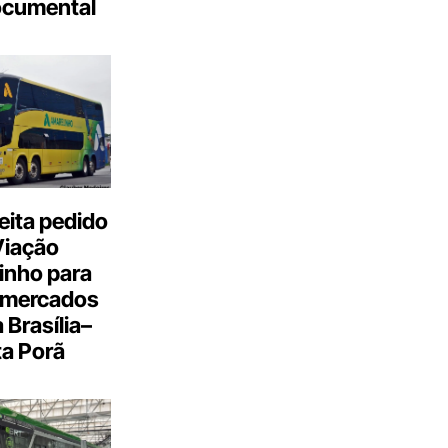
ocumental
eita pedido
Viação
inho para
 mercados
a Brasília–
a Porã