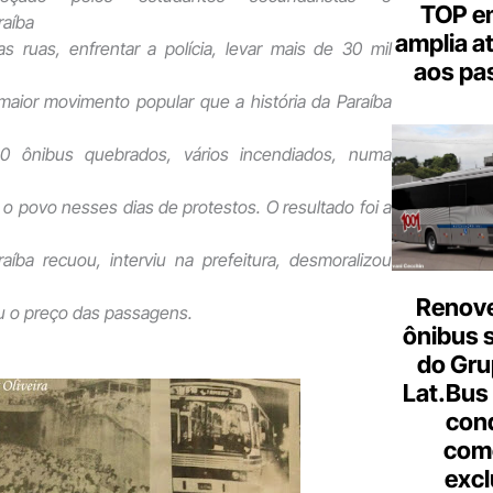
TOP em
raíba
amplia a
s ruas, enfrentar a polícia, levar mais de 30 mil
aos pa
maior movimento popular que a história da Paraíba
0 ônibus quebrados, vários incendiados, numa
 o povo nesses dias de protestos. O resultado foi a
íba recuou, interviu na prefeitura, desmoralizou
Renove
ou o preço das passagens.
ônibus 
do Gru
Lat.Bus
con
come
excl