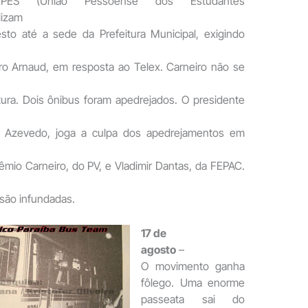
UPES (União Pessoense dos Estudantes
lizam
sto até a sede da Prefeitura Municipal, exigindo
iro Arnaud, em resposta ao Telex. Carneiro não se
tura. Dois ônibus foram apedrejados. O presidente
do Azevedo, joga a culpa dos apedrejamentos em
êmio Carneiro, do PV, e Vladimir Dantas, da FEPAC.
são infundadas.
17 de
agosto
–
O movimento ganha
fôlego. Uma enorme
passeata sai do