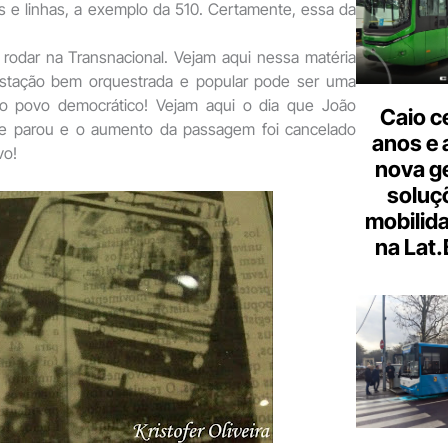
s e linhas, a exemplo da 510. Certamente, essa da
 rodar na Transnacional. Vejam aqui nessa matéria
tação bem orquestrada e popular pode ser uma
 do povo democrático! Vejam aqui o dia que João
Caio c
nte parou e o aumento da passagem foi cancelado
anos e 
vo!
nova g
soluç
mobilid
na Lat