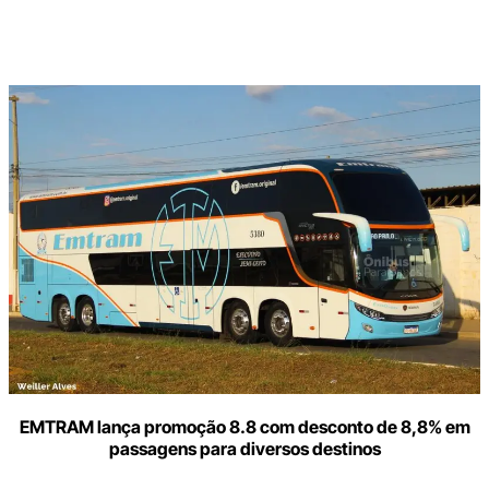
Digite
aqui
o
seu
e-
mail
EMTRAM lança promoção 8.8 com desconto de 8,8% em
passagens para diversos destinos