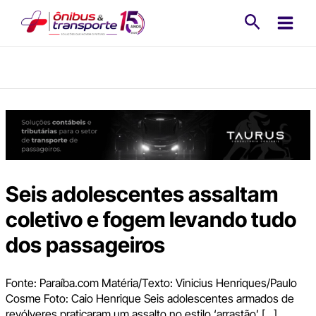
Ir
Pesquisa
para
o
conteúdo
Seis adolescentes assaltam
coletivo e fogem levando tudo
dos passageiros
Fonte: Paraíba.com Matéria/Texto: Vinicius Henriques/Paulo
Cosme Foto: Caio Henrique Seis adolescentes armados de
revólveres praticaram um assalto no estilo ‘arrastão’ […]