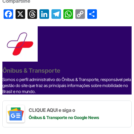
Compartilhe
F
X
T
Li
T
W
C
S
a
hr
n
el
h
o
h
c
e
ke
e
at
p
ar
e
a
dI
gr
s
y
e
b
d
n
a
A
Li
o
s
m
p
n
o
p
k
Ônibus & Transporte
k
Somos o perfil administrativo do Ônibus & Transporte, responsável pela
gestão do site que traz as principais informações sobre mobilidade no
Brasil e no mundo.
CLIQUE AQUI e siga o
Ônibus & Transporte
no Google News