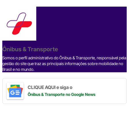
a
hr
n
el
h
o
h
c
e
ke
e
at
p
ar
e
a
dI
gr
s
y
e
b
d
n
a
A
Li
o
s
m
p
n
o
p
k
Ônibus & Transporte
k
Somos o perfil administrativo do Ônibus & Transporte, responsável pela
gestão do site que traz as principais informações sobre mobilidade no
Brasil e no mundo.
CLIQUE AQUI e siga o
Ônibus & Transporte
no Google News