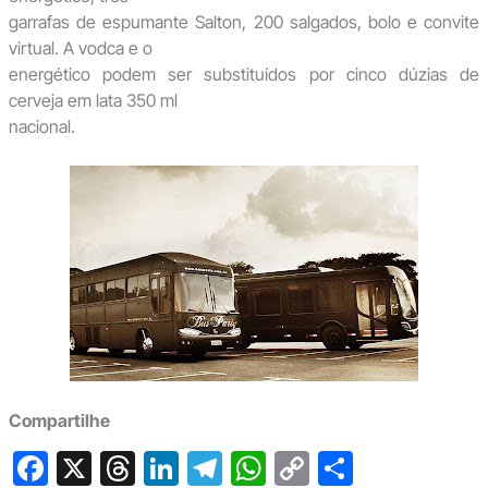
garrafas de espumante Salton, 200 salgados, bolo e convite
virtual. A vodca e o
energético podem ser substituídos por cinco dúzias de
cerveja em lata 350 ml
nacional.
Compartilhe
F
X
T
Li
T
W
C
S