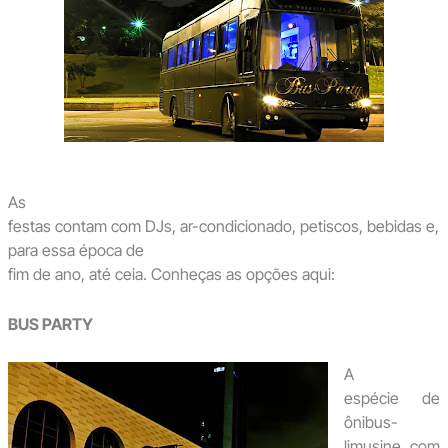
As
festas contam com DJs, ar-condicionado, petiscos, bebidas e,
para essa época de
fim de ano, até ceia. Conheças as opções aqui:
BUS PARTY
A
espécie de
ônibus-
limusine, com