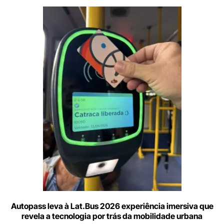
Digite
aqui
o
seu
e-
mail
Autopass leva à Lat.Bus 2026 experiência imersiva que
revela a tecnologia por trás da mobilidade urbana