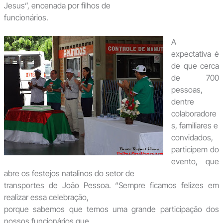
Jesus”, encenada por filhos de
funcionários.
A
expectativa é
de que cerca
de 700
pessoas,
dentre
colaboradore
s, familiares e
convidados,
participem do
evento, que
abre os festejos natalinos do setor de
transportes de João Pessoa. “Sempre ficamos felizes em
realizar essa celebração,
porque sabemos que temos uma grande participação dos
nossos funcionários que