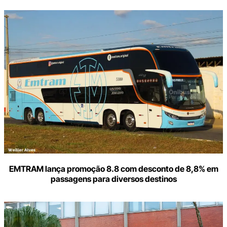
Digite
aqui
o
seu
e-
mail
EMTRAM lança promoção 8.8 com desconto de 8,8% em
passagens para diversos destinos