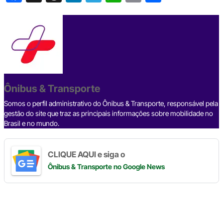
a
hr
n
el
h
o
h
c
e
ke
e
at
p
ar
e
a
dI
gr
s
y
e
b
d
n
a
A
Li
o
s
m
p
n
o
p
k
Ônibus & Transporte
k
Somos o perfil administrativo do Ônibus & Transporte, responsável pela
gestão do site que traz as principais informações sobre mobilidade no
Brasil e no mundo.
CLIQUE AQUI e siga o
Ônibus & Transporte
no Google News