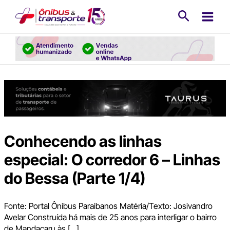
Ir
Pesquisa
para
o
conteúdo
Conhecendo as linhas
especial: O corredor 6 – Linhas
do Bessa (Parte 1/4)
Fonte: Portal Ônibus Paraibanos Matéria/Texto: Josivandro
Avelar Construída há mais de 25 anos para interligar o bairro
de Mandacaru às […]