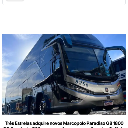
Digite
aqui
o
seu
e-
mail
Três Estrelas adquire novos Marcopolo Paradiso G8 1800