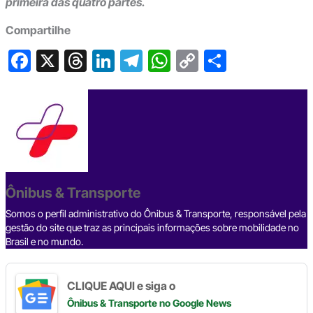
primeira das quatro partes.
Compartilhe
F
X
T
Li
T
W
C
S
a
hr
n
el
h
o
h
c
e
ke
e
at
p
ar
e
a
dI
gr
s
y
e
b
d
n
a
A
Li
o
s
m
p
n
o
p
k
Ônibus & Transporte
k
Somos o perfil administrativo do Ônibus & Transporte, responsável pela
gestão do site que traz as principais informações sobre mobilidade no
Brasil e no mundo.
CLIQUE AQUI e siga o
Ônibus & Transporte
no Google News