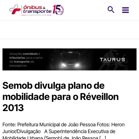
Ir
Pesquisa
para
o
conteúdo
Semob divulga plano de
mobilidade para o Réveillon
2013
Fonte: Prefeitura Municipal de João Pessoa Fotos: Heron
Junior/Divulgação A Superintendência Executiva de
Mobilidade Urbana (Semob) de João Pessoa […]