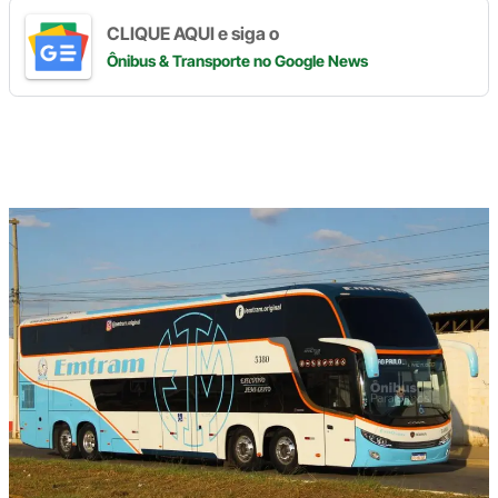
CLIQUE AQUI e siga o
Ônibus & Transporte
no Google News
Digite
aqui
o
seu
e-
mail