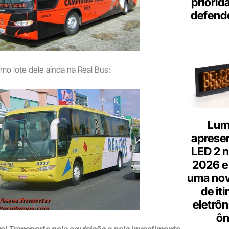
priorid
defend
o lote dele ainda na Real Bus:
Lum
aprese
LED 2 n
2026 e
uma nov
de it
eletrôn
ôn