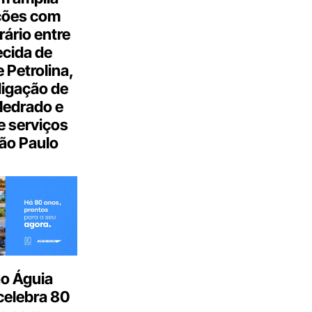
ções com
ário entre
cida de
 Petrolina,
ligação de
Medrado e
 serviços
ão Paulo
o Águia
celebra 80