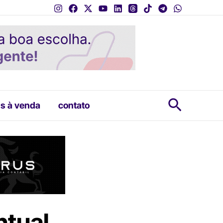
Pesquis
s à venda
contato
ntual