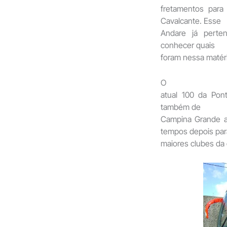
fretamentos par
Cavalcante. Esse
Andare já perten
conhecer quais
foram nessa matéri
O
atual 100 da Pon
também de
Campina Grande a
tempos depois pa
maiores clubes da