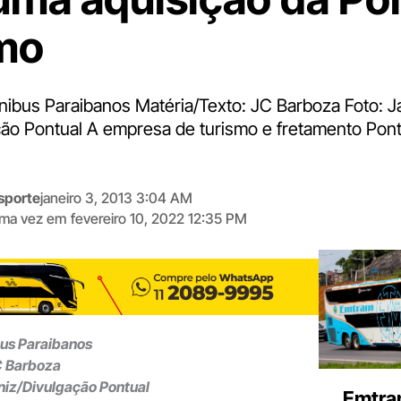
mo
Ônibus Paraibanos Matéria/Texto: JC Barboza Foto: 
ão Pontual A empresa de turismo e fretamento Pont
sporte
janeiro 3, 2013 3:04 AM
tima vez em
fevereiro 10, 2022 12:35 PM
Digite
aqui
o
seu
e-
bus Paraibanos
mail
C Barboza
niz/Divulgação Pontual
Emtra