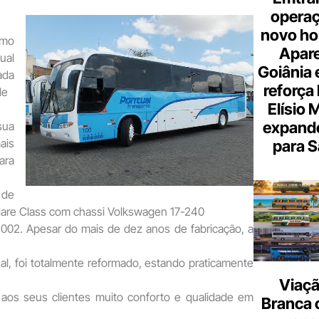
opera
novo hor
smo
Apare
ual
Goiânia e
ada
reforça 
de
Elísio 
expande
sua
ais
para S
ra
 de
are Class com chassi Volkswagen 17-240
002. Apesar do mais de dez anos de fabricação, a
al, foi totalmente reformado, estando praticamente
Viaçã
aos seus clientes muito conforto e qualidade em
Branca 