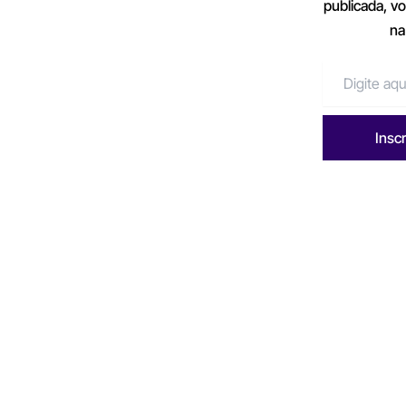
publicada, v
na
Insc