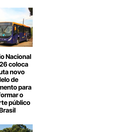
o Nacional
26 coloca
uta novo
elo de
mento para
formar o
te público
Brasil