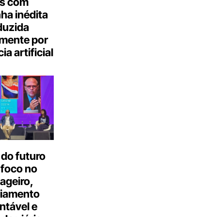
s com
a inédita
duzida
lmente por
ia artificial
do futuro
 foco no
ageiro,
ciamento
ntável e