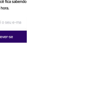
ocê fica sabendo
 hora.
rever-se