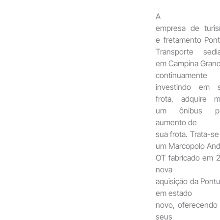
A
empresa de turi
e fretamento Pont
Transporte sedi
em Campina Gran
continuamente
investindo em 
frota, adquire m
um ônibus pa
aumento de
sua frota. Trata-se
um Marcopolo And
OT fabricado em 2
nova
aquisição da Pontu
em estado
novo, oferecendo 
seus