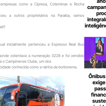
ano
a empresas como a Cipresa, Coteminas e Rocha
campanh
pro
ceu a outros proprietários na Paraíba, vamos
integra
inteligênc
a!!!
tual inicialmente pertenceu a Expresso Real Bus
onde ostentava a numeração 0228 e foi vendido
ra o Campinense Clube, um dos
 cidade conhecida como a rainha da borborema.
Ônibus 
exige
pass
finan
suste