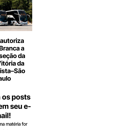
autoriza
Branca a
 seção da
Vitória da
ista–São
aulo
 os posts
 em seu e-
ail!
a matéria for