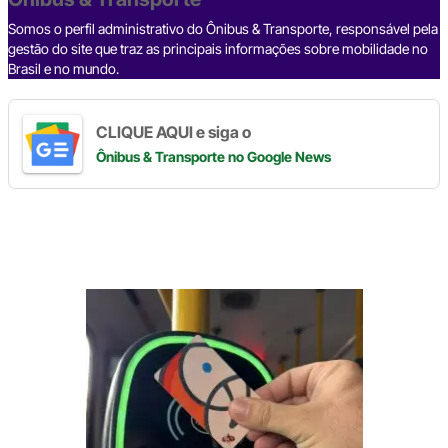
o
p
k
k
Somos o perfil administrativo do Ônibus & Transporte, responsável pela
gestão do site que traz as principais informações sobre mobilidade no
Brasil e no mundo.
CLIQUE AQUI e siga o
Ônibus & Transporte
no Google News
Digite
aqui
o
seu
e-
mail