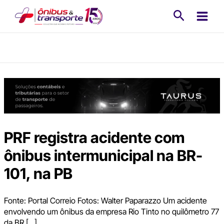
Ir
Pesquisa
para
o
conteúdo
PRF registra acidente com
ônibus intermunicipal na BR-
101, na PB
Fonte: Portal Correio Fotos: Walter Paparazzo Um acidente
envolvendo um ônibus da empresa Rio Tinto no quilômetro 77
da BR […]