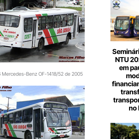
Seminári
NTU 20
em pa
6 Mercedes-Benz OF-1418/52 de 2005
mod
financia
trans
transpor
no 