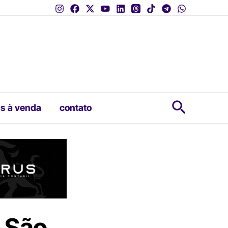
Pesquis
s à venda
contato
a São