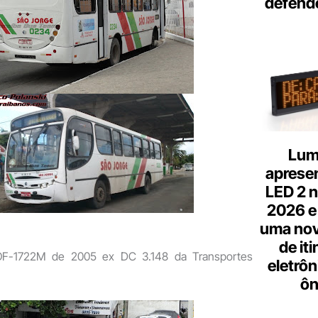
defend
Lum
aprese
LED 2 n
2026 e
uma nov
de it
F-1722M de 2005 ex DC 3.148 da Transportes
eletrôn
ôn