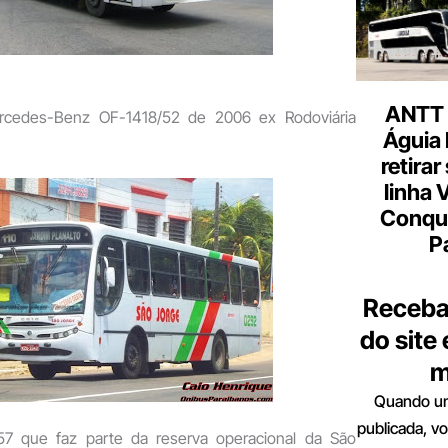
ANTT 
cedes-Benz OF-1418/52 de 2006 ex Rodoviária
Águia 
J
retirar
linha 
Conqu
P
Receba
do site
m
Quando um
publicada, v
7 que faz parte da reserva operacional da São