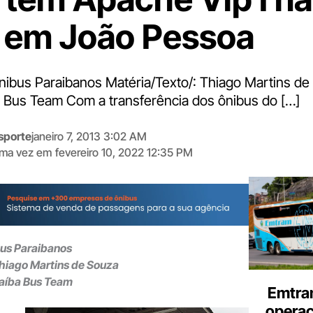
 em João Pessoa
Ônibus Paraibanos Matéria/Texto/: Thiago Martins de
 Bus Team Com a transferência dos ônibus do […]
sporte
janeiro 7, 2013 3:02 AM
tima vez em
fevereiro 10, 2022 12:35 PM
Digite
aqui
o
seu
e-
bus Paraibanos
mail
Thiago Martins de Souza
raíba Bus Team
Emtra
opera