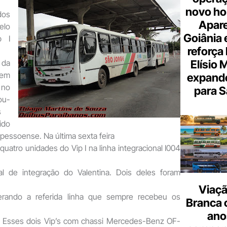
novo hor
dos
Apare
elo
Goiânia e
p I
reforça 
Elísio 
da
em
expande
no
para S
ou-
s
do
 pessoense. Na última sexta feira
quatro unidades do Vip I na linha integracional I004
al de integração do Valentina. Dois deles foram
Viaçã
rando a referida linha que sempre recebeu os
Branca 
ano
. Esses dois Vip’s com chassi Mercedes-Benz OF-