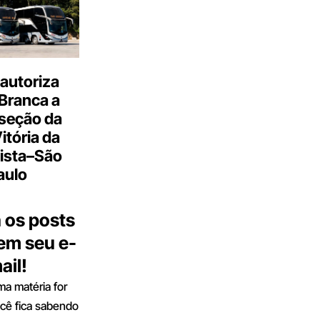
autoriza
Branca a
 seção da
Vitória da
ista–São
aulo
 os posts
 em seu e-
ail!
a matéria for
ocê fica sabendo