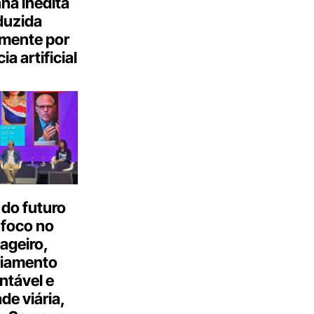
a inédita
duzida
lmente por
ia artificial
do futuro
 foco no
ageiro,
ciamento
ntável e
ade viária,