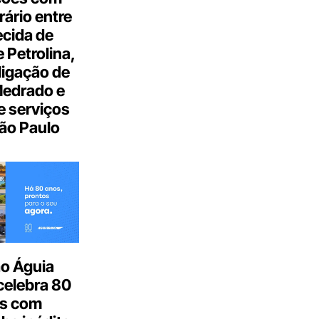
ário entre
cida de
 Petrolina,
ligação de
Medrado e
 serviços
ão Paulo
o Águia
celebra 80
s com