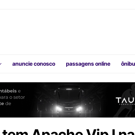
anuncie conosco
passagens online
ônibu
 tem Apache Vip I n