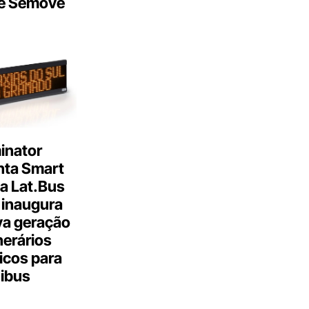
e Semove
inator
nta Smart
a Lat.Bus
 inaugura
a geração
inerários
icos para
ibus