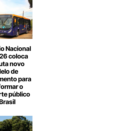
o Nacional
26 coloca
uta novo
elo de
mento para
formar o
te público
Brasil