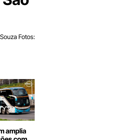
 Souza Fotos:
m amplia
ções com