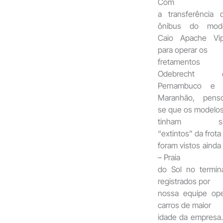
Com
a transferência 
ônibus do mod
Caio Apache Vi
para operar os
fretamentos 
Odebrecht 
Pernambuco e 
Maranhão, pens
se que os modelo
tinham si
“extintos” da frota
foram vistos ainda 
– Praia
do Sol no termin
registrados por
nossa equipe ope
carros de maior
idade da empresa