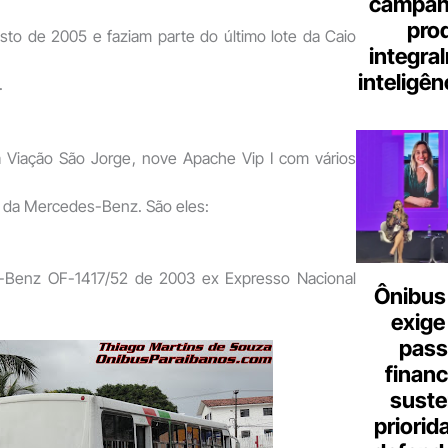
campanh
pro
sto de 2005 e faziam parte do último lote da Caio
integra
inteligênc
.
a Viação São Jorge, nove Apache Vip I com vários
 da Mercedes-Benz. São eles:
Benz OF-1417/52 de 2003 ex Expresso Nacional
Ônibus 
exige
pass
finan
suste
priorid