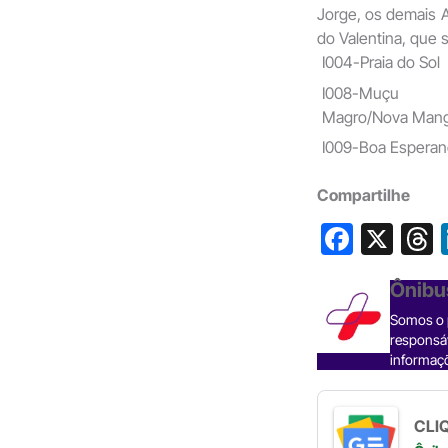
Jorge, os demais A
do Valentina, que s
I004-Praia do Sol
I008-Muçu
Magro/Nova Mang
I009-Boa Esperanç
Compartilhe
F
X
a
h
Ônibu
c
Somos o p
e
responsáv
b
informaçõ
o
s
o
CLIQ