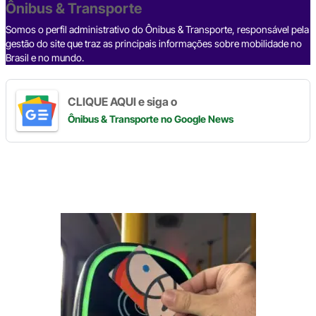
o
p
k
Ônibus & Transporte
k
Somos o perfil administrativo do Ônibus & Transporte, responsável pela
gestão do site que traz as principais informações sobre mobilidade no
Brasil e no mundo.
CLIQUE AQUI e siga o
Ônibus & Transporte
no Google News
Digite
aqui
o
seu
e-
mail