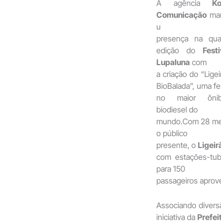
A agência
K
Comunicação
ma
u
presença na qua
edição do
Festi
Lupaluna
com
a criação do “Ligei
BioBalada”, uma fe
no maior ônib
biodiesel do
mundo.Com 28 met
o público
presente, o
Ligeir
com estações-tu
para 150
passageiros aprove
Associando divers
iniciativa da
Prefei