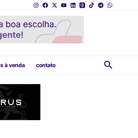
Pesquis
s à venda
contato