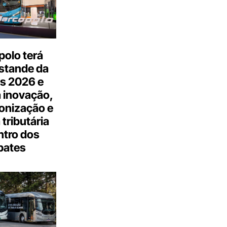
olo terá
stande da
s 2026 e
 inovação,
onização e
tributária
ntro dos
bates