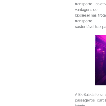
transporte cole
vantagens do
biodiesel nas frot
transporte
sustentável traz par
A BioBalada foi um
passageiros curt
lotado.