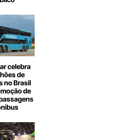
ar celebra
lhões de
 no Brasil
omoção de
passagens
ônibus