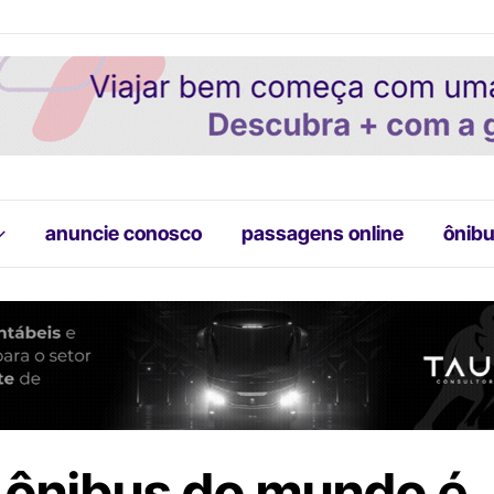
anuncie conosco
passagens online
ônibu
 ônibus do mundo é