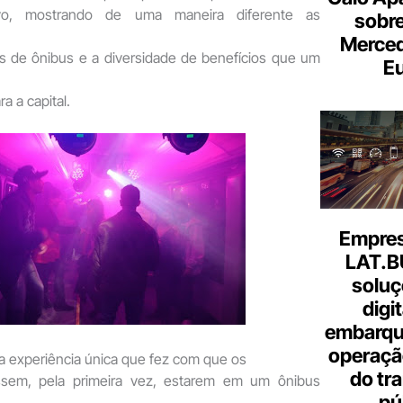
tivo, mostrando de uma maneira diferente as
sobre
Merce
as de ônibus e a diversidade de benefícios que um
Eu
a a capital.
Empresa
LAT.B
soluç
digi
embarque
operaçã
a experiência única que fez com que os
do tr
issem, pela primeira vez, estarem em um ônibus
pú