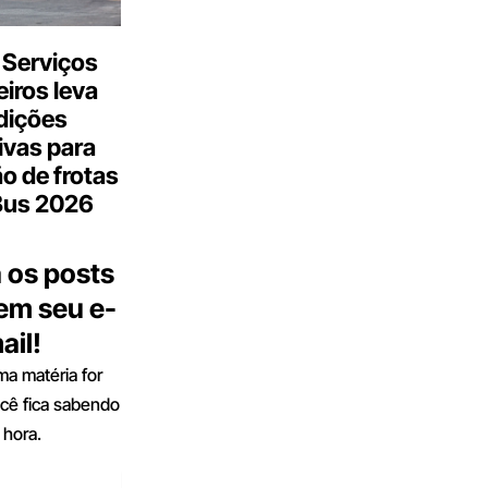
 Serviços
iros leva
dições
ivas para
o de frotas
Bus 2026
 os posts
 em seu e-
ail!
a matéria for
ocê fica sabendo
 hora.