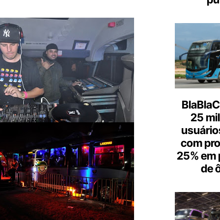
BlaBlaC
25 mi
usuários
com pr
25% em 
de 