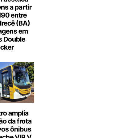
s a partir
190 entre
Irecê (BA)
agens em
s Double
cker
ro amplia
o da frota
os ônibus
ache VIP V