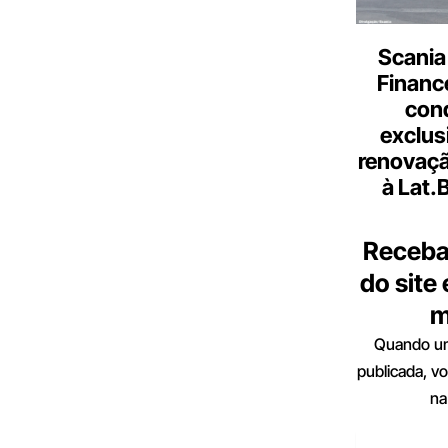
Scania
Finance
con
exclus
renovaçã
à Lat.
Receba
do site
m
Quando um
publicada, v
na