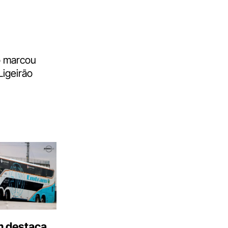
o marcou
Ligeirão
 destaca