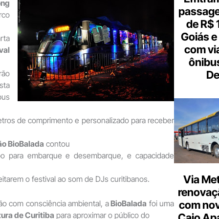
ong
passagen
rco
de R$ 
Goiás e 
rta
com vi
val
ônibu
De
rão
sta
us
ros de comprimento e personalizado para receber
ão BioBalada
contou
bo para embarque e desembarque, e capacidade
Via Met
itarem o festival ao som de DJs curitibanos.
renovaçã
com nov
ão com consciência ambiental, a
BioBalada
foi uma
tura de Curitiba
para aproximar o público do
Caio Ap