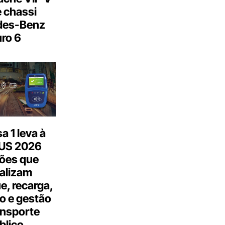
 chassi
des-Benz
ro 6
 1 leva à
US 2026
ões que
talizam
, recarga,
o e gestão
ansporte
blico