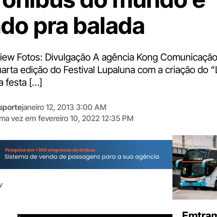
ado pra balada
iew Fotos: Divulgação A agência Kong Comunicaçã
arta edição do Festival Lupaluna com a criação do “
 festa […]
sporte
janeiro 12, 2013 3:00 AM
tima vez em
fevereiro 10, 2022 12:35 PM
Digite
aqui
o
seu
e-
w
mail
Emtram