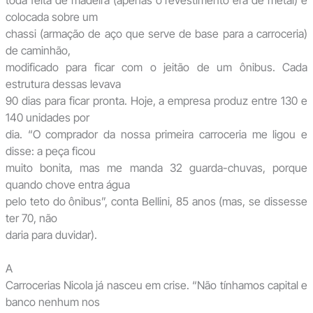
toda feita de madeira (apenas o revestimento era de metal) e
colocada sobre um
chassi (armação de aço que serve de base para a carroceria)
de caminhão,
modificado para ficar com o jeitão de um ônibus. Cada
estrutura dessas levava
90 dias para ficar pronta. Hoje, a empresa produz entre 130 e
140 unidades por
dia. “O comprador da nossa primeira carroceria me ligou e
disse: a peça ficou
muito bonita, mas me manda 32 guarda-chuvas, porque
quando chove entra água
pelo teto do ônibus”, conta Bellini, 85 anos (mas, se dissesse
ter 70, não
daria para duvidar).
A
Carrocerias Nicola já nasceu em crise. “Não tínhamos capital e
banco nenhum nos