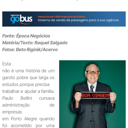
Fonte: Época Negócios
Matéria/Texto: Raquel Salgado
Fotos: Beto Riginik/Acervo
Esta
não é uma história de um
garoto pobre que larga os
estudos porque precisa
trabalhar e ajudar a família.
Paulo Bellini cursava
administração de
empresas
em Porto Alegre quando
foi acometido por uma