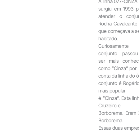
A linha 077-CINZA
surgiu em 1993 p
atender o conju
Rocha Cavalcante V
que começava a s
habitado.
Curiosamente
conjunto passo
ser mais conhec
como “Cinza” por
conta da linha do 
conjunto é Rogéri
mais popular
é “Cinza”. Esta li
Cruzeiro e
Borborema. Eram 3
Borborema.
Essas duas empre