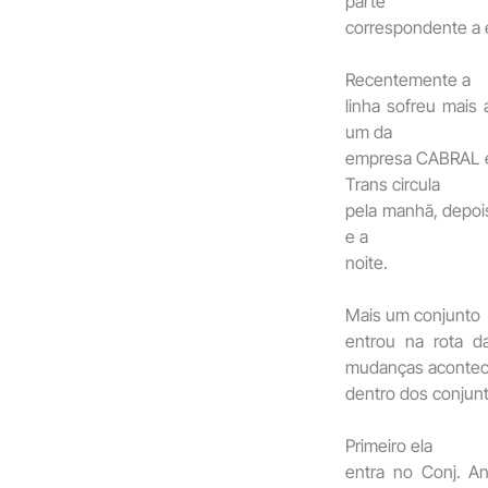
parte
correspondente a
Recentemente a
linha sofreu mais 
um da
empresa CABRAL e
Trans circula
pela manhã, depois
e a
noite.
Mais um conjunto
entrou na rota d
mudanças aconte
dentro dos conjunt
Primeiro ela
entra no Conj. A