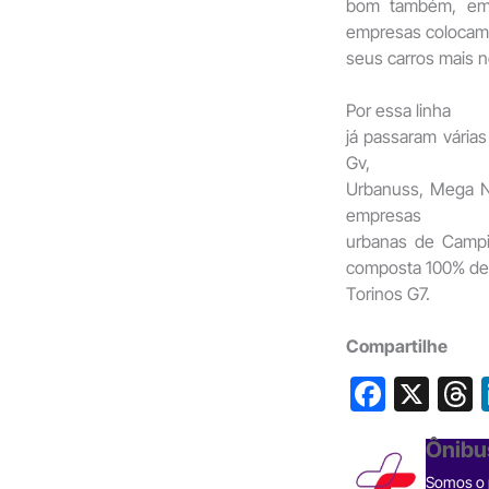
bom também, em s
empresas colocam
seus carros mais n
Por essa linha
já passaram várias 
Gv,
Urbanuss, Mega Ne
empresas
urbanas de Campi
composta 100% de
Torinos G7.
Compartilhe
F
X
a
h
Ônibu
c
Somos o p