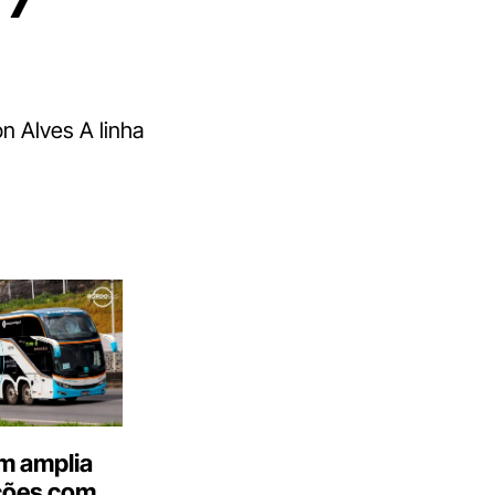
n Alves A linha
m amplia
ções com