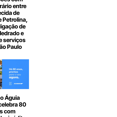
ário entre
cida de
 Petrolina,
ligação de
Medrado e
 serviços
ão Paulo
o Águia
celebra 80
s com