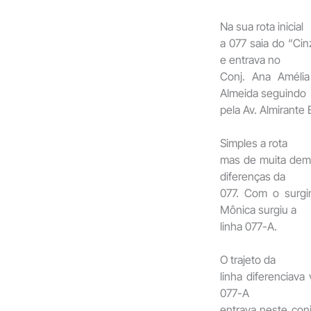
Na sua rota inicial
a 077 saia do “Ci
e entrava no
Conj. Ana Améli
Almeida seguindo
pela Av. Almirante 
Simples a rota
mas de muita dema
diferenças da
077. Com o surgi
Mônica surgiu a
linha 077-A.
O trajeto da
linha diferenciava
077-A
entrava neste con