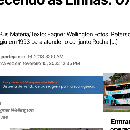
 Bus Matéria/Texto: Fagner Wellington Fotos: Peterso
iu em 1993 para atender o conjunto Rocha […]
sporte
janeiro 16, 2013 3:00 AM
tima vez em
fevereiro 10, 2022 12:35 PM
Digite
aqui
o
seu
e-
s
mail
agner Wellington
lves
Emtra
opera