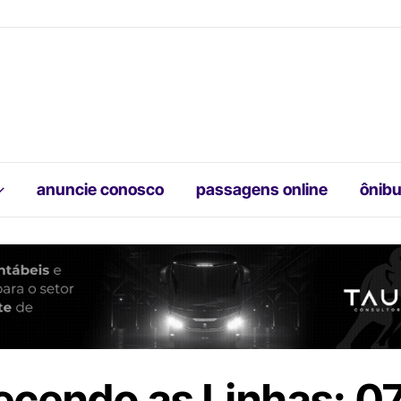
anuncie conosco
passagens online
ônibu
cendo as Linhas: 0