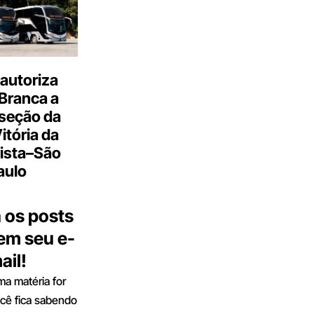
autoriza
Branca a
 seção da
Vitória da
ista–São
aulo
 os posts
 em seu e-
ail!
a matéria for
ocê fica sabendo