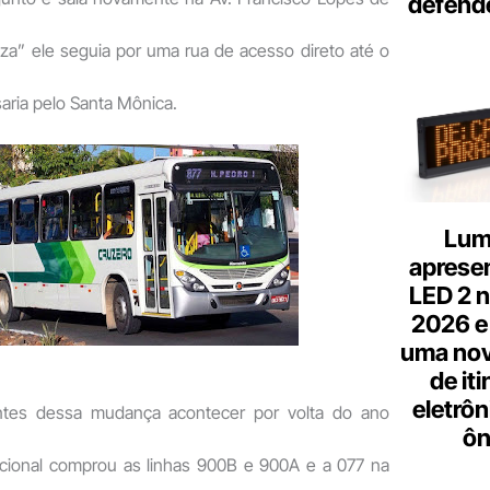
defend
a” ele seguia por uma rua de acesso direto até o
saria pelo Santa Mônica.
Lum
aprese
LED 2 n
2026 e
uma nov
de it
eletrôn
 Antes dessa mudança acontecer por volta do ano
ôn
cional comprou as linhas 900B e 900A e a 077 na