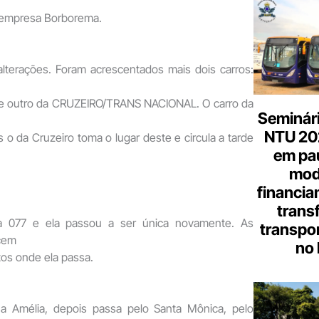
 empresa Borborema.
alterações. Foram acrescentados mais dois carros:
 outro da CRUZEIRO/TRANS NACIONAL. O carro da
Seminári
NTU 20
 o da Cruzeiro toma o lugar deste e circula a tarde
em pa
mod
financia
trans
a 077 e ela passou a ser única novamente. As
transpor
cem
no 
os onde ela passa.
na Amélia, depois passa pelo Santa Mônica, pelo