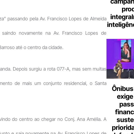
campanh
pro
integra
nza” passando pela Av. Francisco Lopes de Almeida
inteligênc
a saindo novamente na Av. Francisco Lopes de
Barroso até o centro da cidade.
nda. Depois surgiu a rota 077-A, mas sem muitas
mento de mais um conjunto residencial, o Santa
Ônibus 
exige
pass
finan
suste
 vindo do centro ao chegar no Conj. Ana Amélia. A
priorid
junto e saia novamente na Av. Francisco Lopes de