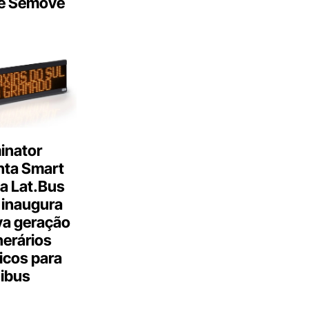
e Semove
inator
nta Smart
a Lat.Bus
 inaugura
a geração
inerários
icos para
ibus