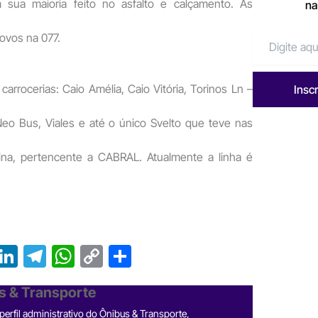
ua maioria feito no asfalto e calçamento. As
na
ovos na 077.
carrocerias: Caio Amélia, Caio Vitória, Torinos Ln –
Insc
o Bus, Viales e até o único Svelto que teve nas
na, pertencente a CABRAL. Atualmente a linha é
T
Li
T
W
C
S
r
n
el
h
o
h
s & Transporte
e
ke
e
at
p
ar
erfil administrativo do Ônibus & Transporte,