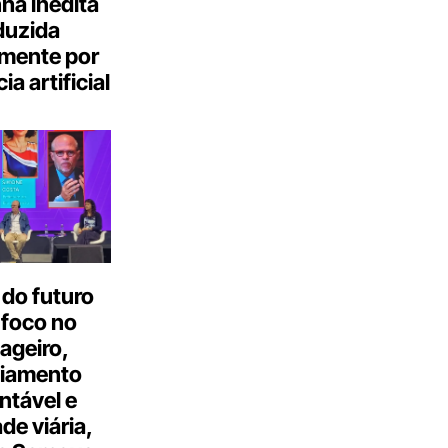
a inédita
duzida
lmente por
ia artificial
do futuro
 foco no
ageiro,
ciamento
ntável e
ade viária,