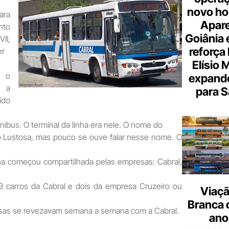
novo hor
ara
Apare
nto
Goiânia e
II,
reforça 
er
Elísio 
 o
expande
u a
para S
ido
ônibus. O terminal da linha era nele. O nome do
o Lustosa, mas pouco se ouve falar nesse nome. O
nha começou compartilhada pelas empresas: Cabral,
 carros da Cabral e dois da empresa Cruzeiro ou
Viaçã
Branca 
sas se revezavam semana a semana com a Cabral.
ano