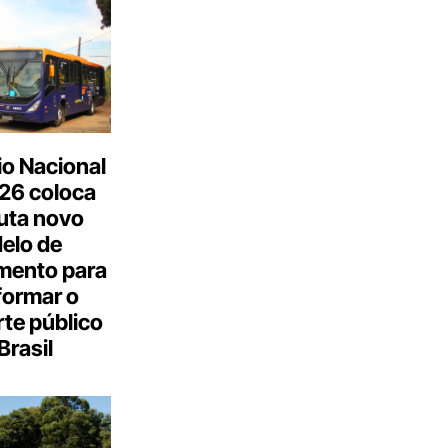
o Nacional
26 coloca
uta novo
elo de
mento para
formar o
te público
Brasil