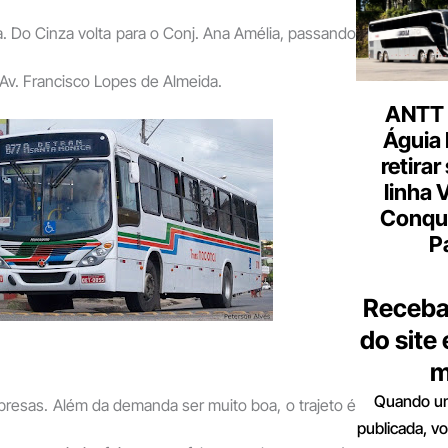
. Do Cinza volta para o Conj. Ana Amélia, passando
 Av. Francisco Lopes de Almeida.
ANTT 
Águia 
retirar
linha 
Conqu
P
Receba
do site
m
Quando um
resas. Além da demanda ser muito boa, o trajeto é
publicada, v