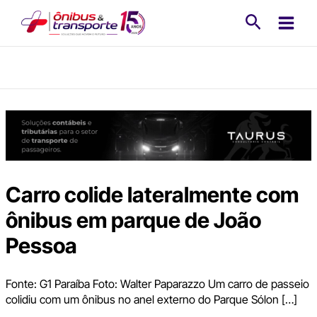
Ir
Pesquisa
para
o
conteúdo
Carro colide lateralmente com
ônibus em parque de João
Pessoa
Fonte: G1 Paraíba Foto: Walter Paparazzo Um carro de passeio
colidiu com um ônibus no anel externo do Parque Sólon […]