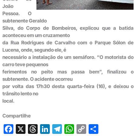
João
Pessoa. O
subtenente Geraldo
Silva, do Corpo de Bombeiros, explicou que a batida
aconteceu em um cruzamento
da Rua Rodrigues de Carvalho com o Parque Sólon de
Lucena, onde, segundo ele, é
necessário a instalação de um semáforo. “O motorista do
carro teve pequenos
ferimentos no peito mas passa bem”, finalizou o
subtenente. O acidente ocorreu
por volta das 17h30 desta quarta-feira (16), e deixou o
trânsito lento no
local.
Compartilhe
F
X
T
Li
T
W
C
S