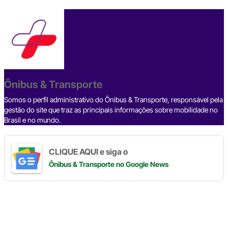
a
hr
n
el
h
o
h
c
e
ke
e
at
p
ar
e
a
dI
gr
s
y
e
b
d
n
a
A
Li
o
s
m
p
n
o
p
k
Ônibus & Transporte
k
Somos o perfil administrativo do Ônibus & Transporte, responsável pela
gestão do site que traz as principais informações sobre mobilidade no
Brasil e no mundo.
CLIQUE AQUI e siga o
Ônibus & Transporte
no Google News