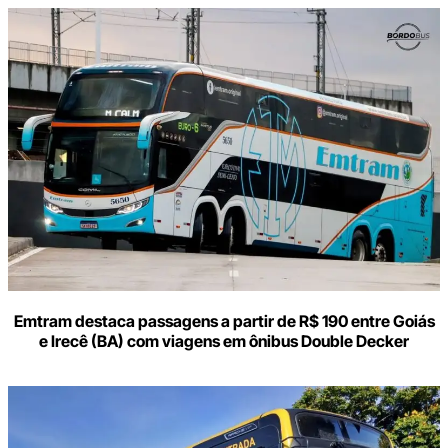
Digite
aqui
o
seu
e-
mail
Emtram destaca passagens a partir de R$ 190 entre Goiás
e Irecê (BA) com viagens em ônibus Double Decker