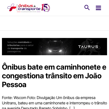
Ir
Pesquisa
para
o
conteúdo
Ônibus bate em caminhonete e
congestiona trânsito em João
Pessoa
Fonte: Wscom Foto: Divulgação Um ônibus da empresa
Unitrans, bateu em uma caminhonete e interrompeu o trânsito
na avenida Deputado Barreto Sobrinho, […]