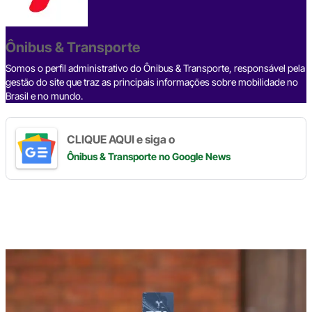
b
d
n
a
A
Li
o
s
m
p
n
o
p
k
Ônibus & Transporte
k
Somos o perfil administrativo do Ônibus & Transporte, responsável pela
gestão do site que traz as principais informações sobre mobilidade no
Brasil e no mundo.
CLIQUE AQUI e siga o
Ônibus & Transporte
no Google News
Digite
aqui
o
seu
e-