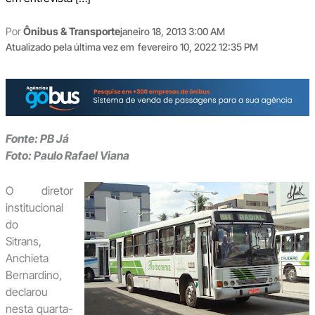
Por
Ônibus & Transporte
janeiro 18, 2013 3:00 AM
Atualizado pela última vez em
fevereiro 10, 2022 12:35 PM
Fonte: PB Já
Foto: Paulo Rafael Viana
O diretor
institucional
do
Sitrans,
Anchieta
Bernardino,
declarou
nesta quarta-