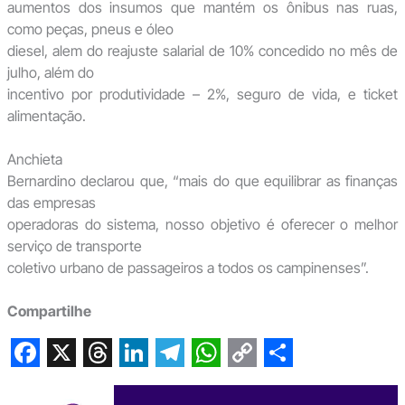
aumentos dos insumos que mantém os ônibus nas ruas,
como peças, pneus e óleo
diesel, alem do reajuste salarial de 10% concedido no mês de
julho, além do
incentivo por produtividade – 2%, seguro de vida, e ticket
alimentação.
Anchieta
Bernardino declarou que, “mais do que equilibrar as finanças
das empresas
operadoras do sistema, nosso objetivo é oferecer o melhor
serviço de transporte
coletivo urbano de passageiros a todos os campinenses”.
Compartilhe
F
X
T
L
T
W
C
S