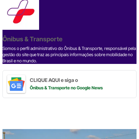
a
h
i
e
h
o
h
c
r
n
l
a
p
a
e
e
k
e
t
y
r
b
a
e
g
s
L
e
Ônibus & Transporte
o
d
d
r
A
i
o
s
I
a
p
n
Somos o perfil administrativo do Ônibus & Transporte, responsável pela
gestão do site que traz as principais informações sobre mobilidade no
k
n
m
p
k
Brasil e no mundo.
CLIQUE AQUI e siga o
Ônibus & Transporte
no Google News
Digite
aqui