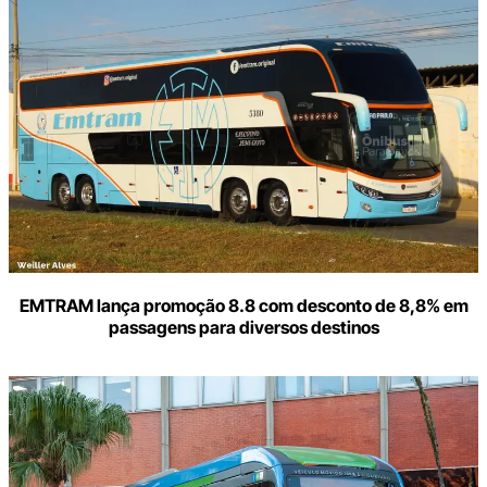
o
seu
e-
mail
EMTRAM lança promoção 8.8 com desconto de 8,8% em
passagens para diversos destinos