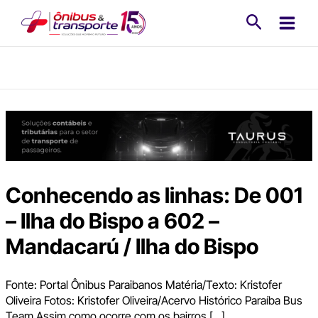
Ir
Pesquisa
para
o
conteúdo
Conhecendo as linhas: De 001
– Ilha do Bispo a 602 –
Mandacarú / Ilha do Bispo
Fonte: Portal Ônibus Paraibanos Matéria/Texto: Kristofer
Oliveira Fotos: Kristofer Oliveira/Acervo Histórico Paraíba Bus
Team Assim como ocorre com os bairros […]