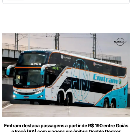
Digite
aqui
o
seu
e-
mail
Emtram destaca passagens a partir de R$ 190 entre Goiás
e Irecê (BA) com viagens em ônibus Double Decker