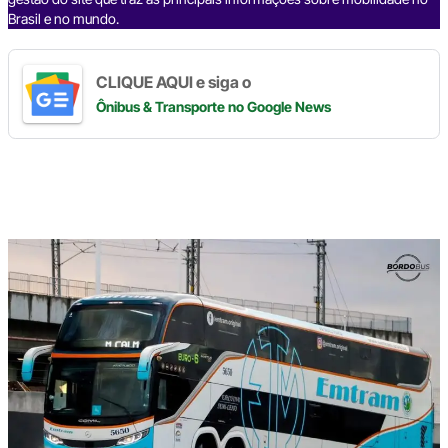
Brasil e no mundo.
CLIQUE AQUI e siga o
Ônibus & Transporte
no Google News
Digite
aqui
o
seu
e-
mail