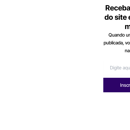
Receba
do site
m
Quando um
publicada, v
na
Insc