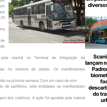
es
diverso
em
que
,10
ima
 de
ais
Scani
 pela manhã no Terminal de Integração de
lançam n
Padron
orias no sistema da cidade. Os manifestantes
biome
arão na próxima semana.
Com um carro de som
fo
ição de panfletos, sete entidades se manifestaram
descar
do tr
em dos coletivos. A ação foi apoiada pela maioria
ur