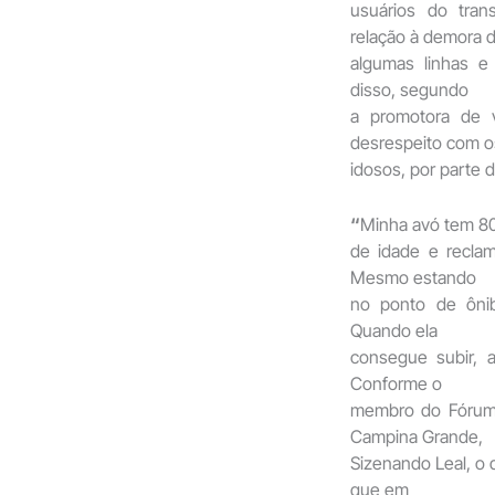
usuários do tra
relação à demora 
algumas linhas e
disso, segundo
a promotora de v
desrespeito com o
idosos, por parte 
“
Minha avó tem 8
de idade e recla
Mesmo estando
no ponto de ônib
Quando ela
consegue subir, 
Conforme o
membro do Fórum 
Campina Grande,
Sizenando Leal, o 
que em