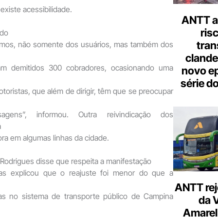
existe acessibilidade.
ANTT al
ris
ndo
tran
temos, não somente dos usuários, mas também dos
clande
am demitidos 300 cobradores, ocasionando uma
novo ep
série d
otoristas, que além de dirigir, têm que se preocupar
agens”, informou. Outra reivindicação dos
á
ora em algumas linhas da cidade.
Rodrigues disse que respeita a manifestação
as explicou que o reajuste foi menor do que a
ANTT rej
as no sistema de transporte público de Campina
da 
Amarel