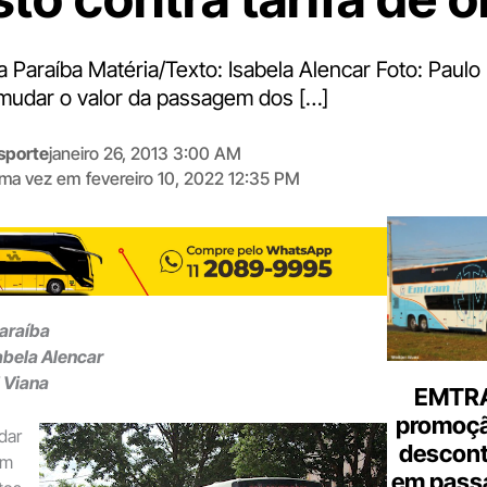
a Paraíba Matéria/Texto: Isabela Alencar Foto: Paulo
mudar o valor da passagem dos […]
sporte
janeiro 26, 2013 3:00 AM
tima vez em
fevereiro 10, 2022 12:35 PM
Digite
aqui
o
seu
e-
Paraíba
mail
abela Alencar
l Viana
EMTRA
promoçã
dar
descont
em
em pass