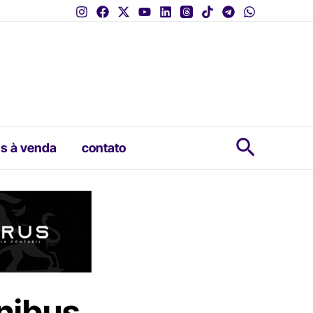
Pesquis
s à venda
contato
ônibus