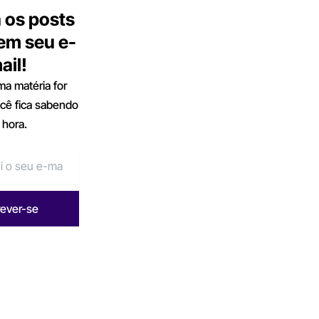
 os posts
 em seu e-
ail!
a matéria for
ocê fica sabendo
 hora.
rever-se