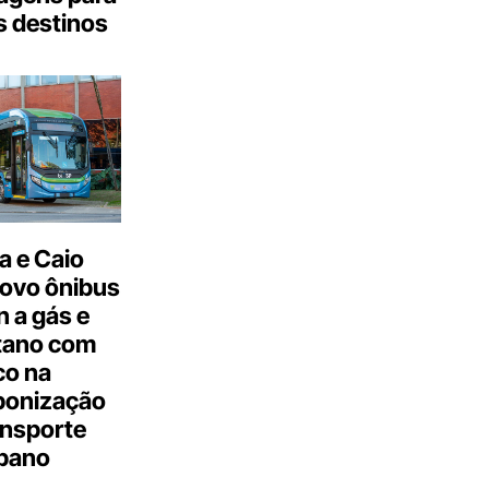
s destinos
a e Caio
ovo ônibus
 a gás e
tano com
co na
bonização
ansporte
bano