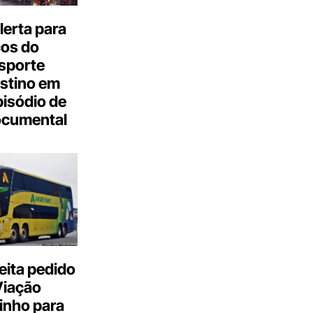
erta para
cos do
sporte
stino em
isódio de
ocumental
eita pedido
Viação
inho para