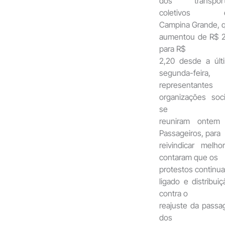
dos transport
coletivos 
Campina Grande, 
aumentou de R$ 2
para R$
2,20 desde a últ
segunda-feira,
representantes
organizações soci
se
reuniram ontem
Passageiros, para
reivindicar melh
contaram que os
protestos continu
ligado e distribu
contra o
reajuste da passag
dos