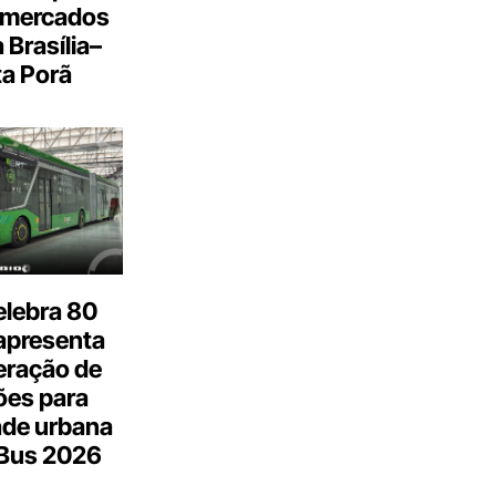
 mercados
a Brasília–
a Porã
elebra 80
apresenta
eração de
ões para
ade urbana
.Bus 2026