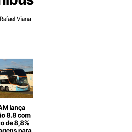
 Rafael Viana
M lança
o 8.8 com
o de 8,8%
agens para