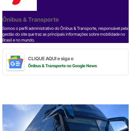
b
d
n
a
A
Li
o
s
m
p
n
o
p
k
Ônibus & Transporte
k
Somos o perfil administrativo do Ônibus & Transporte, responsável pela
gestão do site que traz as principais informações sobre mobilidade no
Brasil e no mundo.
CLIQUE AQUI e siga o
Ônibus & Transporte
no Google News
Digite
aqui
o
seu
e-