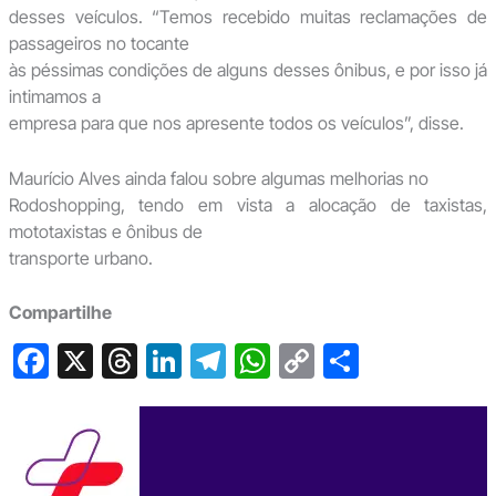
desses veículos. “Temos recebido muitas reclamações de
passageiros no tocante
às péssimas condições de alguns desses ônibus, e por isso já
intimamos a
empresa para que nos apresente todos os veículos”, disse.
Maurício Alves ainda falou sobre algumas melhorias no
Rodoshopping, tendo em vista a alocação de taxistas,
mototaxistas e ônibus de
transporte urbano.
Compartilhe
F
X
T
Li
T
W
C
S
a
hr
n
el
h
o
h
c
e
ke
e
at
p
ar
e
a
dI
gr
s
y
e