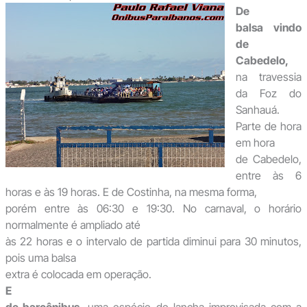
De
balsa vindo
de
Cabedelo,
na travessia
da Foz do
Sanhauá.
Parte de hora
em hora
de Cabedelo,
entre às 6
horas e às 19 horas. E de Costinha, na mesma forma,
porém entre às 06:30 e 19:30. No carnaval, o horário
normalmente é ampliado até
às 22 horas e o intervalo de partida diminui para 30 minutos,
pois uma balsa
extra é colocada em operação.
E
de barcônibus,
uma espécie de lancha improvisada com a