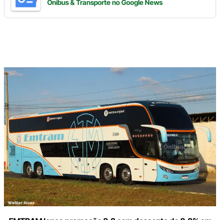
Ônibus & Transporte
no Google News
Digite
aqui
o
seu
e-
mail