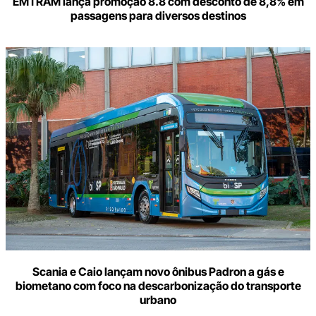
EMTRAM lança promoção 8.8 com desconto de 8,8% em
passagens para diversos destinos
Scania e Caio lançam novo ônibus Padron a gás e
biometano com foco na descarbonização do transporte
urbano