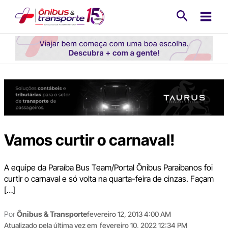
Ir
Pesquisa
para
o
conteúdo
Vamos curtir o carnaval!
A equipe da Paraíba Bus Team/Portal Ônibus Paraibanos foi
curtir o carnaval e só volta na quarta-feira de cinzas. Façam
[…]
Por
Ônibus & Transporte
fevereiro 12, 2013 4:00 AM
Atualizado pela última vez em
fevereiro 10, 2022 12:34 PM