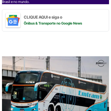
Brasil e no mundo.
CLIQUE AQUI e siga o
Ônibus & Transporte
no Google News
Digite
aqui
o
seu
e-
mail