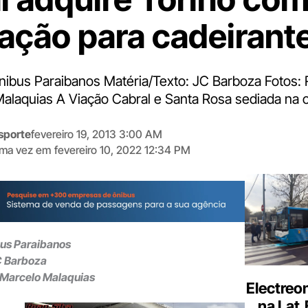
ação para cadeirant
Ônibus Paraibanos Matéria/Texto: JC Barboza Fotos:
Malaquias A Viação Cabral e Santa Rosa sediada na 
sporte
fevereiro 19, 2013 3:00 AM
tima vez em
fevereiro 10, 2022 12:34 PM
Digite
aqui
o
seu
e-
bus Paraibanos
mail
C Barboza
/Marcelo Malaquias
Electreo
na Lat