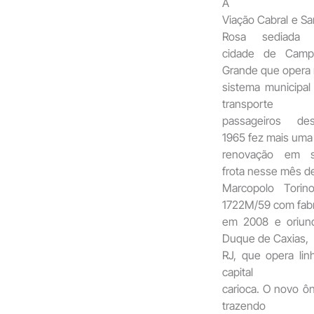
A
Viação Cabral e Sa
Rosa sediada 
cidade de Camp
Grande que opera
sistema municipal
transporte 
passageiros de
1965 fez mais uma
renovação em 
frota nesse mês de
Marcopolo Tori
1722M/59 com fab
em 2008 e oriun
Duque de Caxias,
RJ, que opera lin
capital
carioca. O novo ôn
trazendo