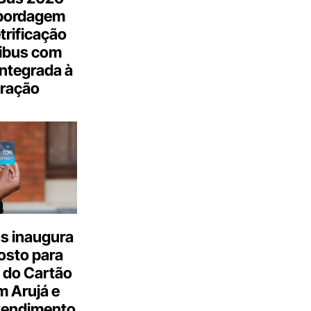
bordagem
trificação
ibus com
integrada à
ração
s inaugura
osto para
 do Cartão
 Arujá e
tendimento