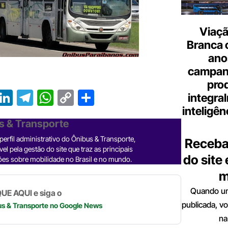
Viaçã
Branca 
ano
campanh
pro
T
Li
T
W
C
S
integra
r
n
el
h
o
h
inteligênc
s & Transporte
e
ke
e
at
p
ar
erfil administrativo do Ônibus & Transporte,
Receba
a
dI
gr
s
y
e
el pela gestão do site que traz as principais
do site
d
n
a
A
Li
es sobre mobilidade no Brasil e no mundo.
m
m
p
n
p
k
Quando um
UE AQUI e siga o
publicada, v
us & Transporte
no Google News
na