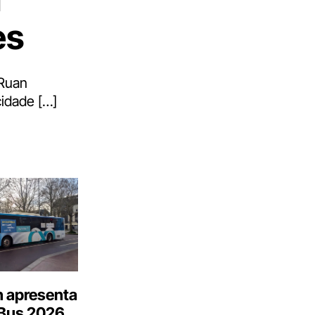
es
 Ruan
cidade […]
n apresenta
.Bus 2026