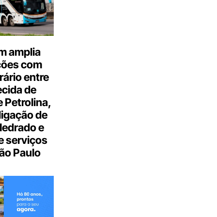
m amplia
ções com
ário entre
cida de
 Petrolina,
ligação de
Medrado e
 serviços
ão Paulo