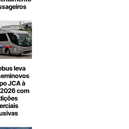
ssageiros
bus leva
seminovos
po JCA à
 2026 com
dições
rciais
usivas