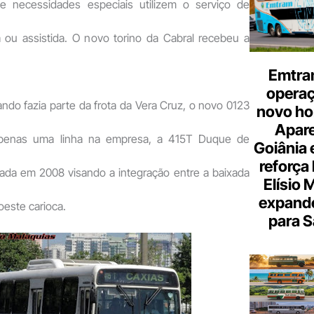
e necessidades especiais utilizem o serviço de
ou assistida. O novo torino da Cabral recebeu a
Emtra
opera
ando fazia parte da frota da Vera Cruz, o novo 0123
novo hor
Apare
apenas uma linha na empresa, a 415T Duque de
Goiânia e
reforça 
riada em 2008 visando a integração entre a baixada
Elísio 
expande
oeste carioca.
para S