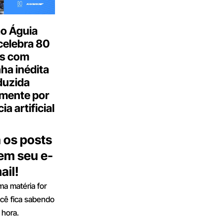
o Águia
celebra 80
s com
a inédita
duzida
lmente por
ia artificial
 os posts
 em seu e-
ail!
a matéria for
ocê fica sabendo
 hora.