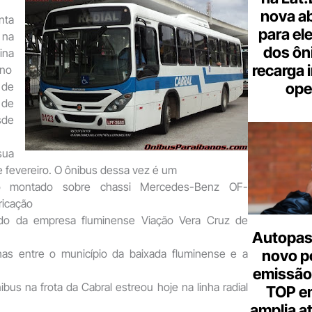
nova a
nta
para ele
na
dos ôn
ina
recarga 
 no
ope
 de
de
sde
sua
 fevereiro. O ônibus dessa vez é um
no montado sobre chassi Mercedes-Benz OF-
ricação
do da empresa fluminense Viação Vera Cruz de
Autopas
novo p
has entre o município da baixada fluminense e a
emissão
ibus na frota da Cabral estreou hoje na linha radial
TOP em
amplia a