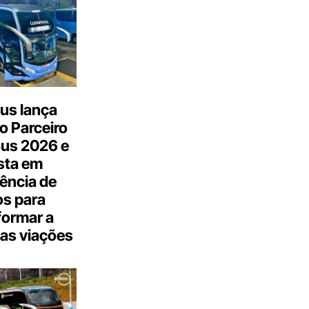
us lança
o Parceiro
Bus 2026 e
sta em
gência de
s para
formar a
as viações