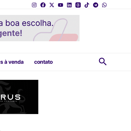
Pesquis
s à venda
contato
m