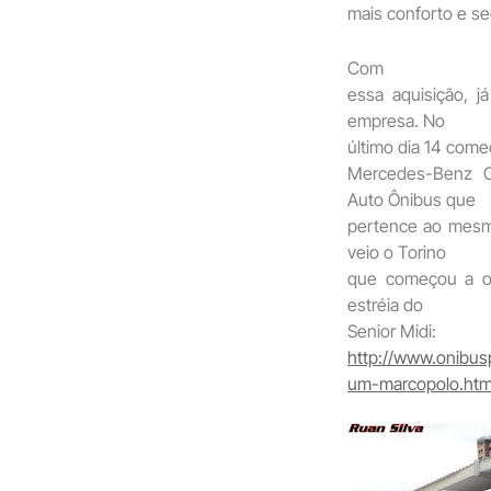
mais conforto e se
Com
essa aquisição, 
empresa. No
último dia 14 com
Mercedes-Benz O
Auto Ônibus que
pertence ao mesm
veio o Torino
que começou a op
estréia do
Senior Midi:
http://www.onibus
um-marcopolo.htm