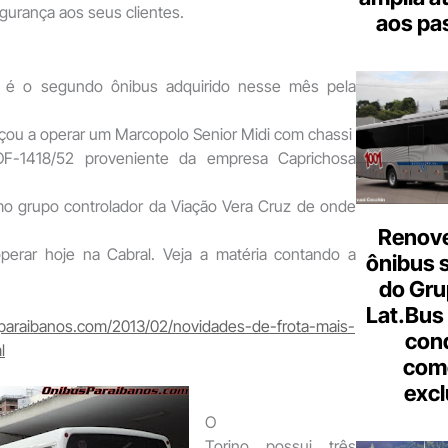
gurança aos seus clientes.
aos pa
já é o segundo ônibus adquirido nesse mês pela
eçou a operar um Marcopolo Senior Midi com chassi
F-1418/52 proveniente da empresa Caprichosa
o grupo controlador da Viação Vera Cruz de onde
Renove
erar hoje na Cabral. Veja a matéria contando a
ônibus 
do Gru
Lat.Bus
paraibanos.com/2013/02/novidades-de-frota-mais-
con
l
come
excl
O
Torino possui três