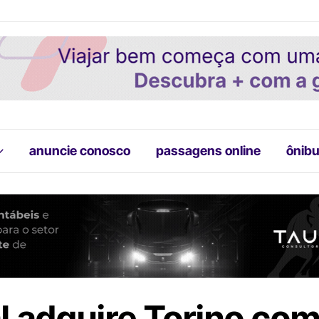
anuncie conosco
passagens online
ônibu
l adquire Torino co