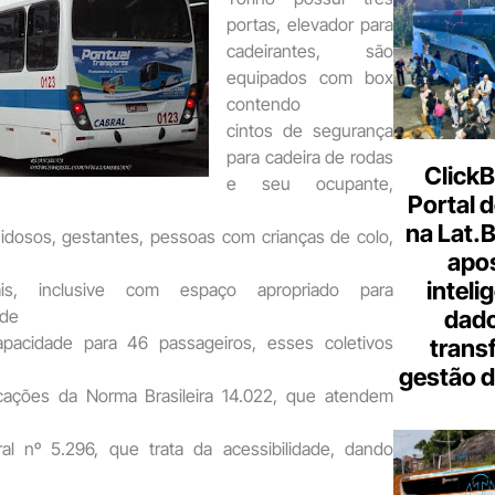
portas, elevador para
cadeirantes, são
equipados com box
contendo
cintos de segurança
para cadeira de rodas
ClickB
e seu ocupante,
Portal d
na Lat.
 idosos, gestantes, pessoas com crianças de colo,
apo
inteli
uais, inclusive com espaço apropriado para
dado
de
pacidade para 46 passageiros, esses coletivos
trans
gestão d
icações da Norma Brasileira 14.022, que atendem
al nº 5.296, que trata da acessibilidade, dando