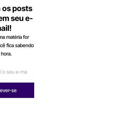
 os posts
 em seu e-
ail!
a matéria for
ocê fica sabendo
 hora.
rever-se