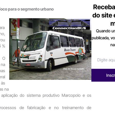
Receba
 Foco para o segmento urbano
do site
m
ara
Quando um
no,
publicada, v
rou
na
6 %
. O
na
as
Insc
ral
às
as na
aplicação do sistema produtivo Marcopolo e os
processos de fabricação e no treinamento de