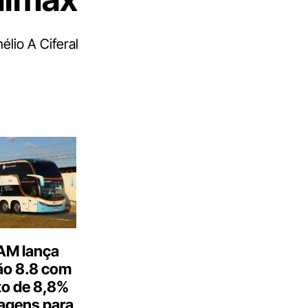
élio A Ciferal
M lança
o 8.8 com
o de 8,8%
agens para