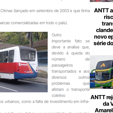
ANTT al
 Citmax (lançado em setembro de 2003 e que tinha
ris
arcas comercializadas em todo o país).
tran
clande
Outro
novo ep
importante fato se
série d
deve a analise que,
devido à queda do
número de
passageiros
transportados e aos
diversos outros
problemas que
afetam o transporte
coletivo
ANTT rej
s urbanos, como a falta de investimento em infra-
da 
Amarel