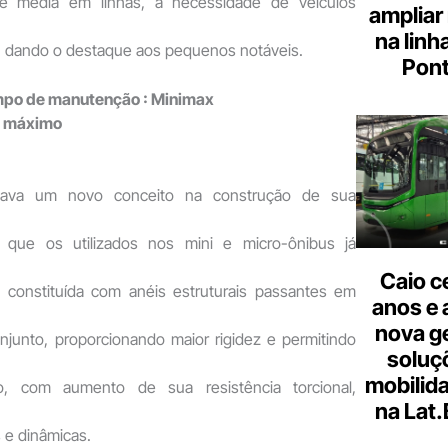
de média em linhas, a necessidade de veículos
ampliar
na linh
ra, dando o destaque aos pequenos notáveis.
Pont
mpo de manutenção : Minimax
o máximo
tava um novo conceito na construção de sua
e que os utilizados nos mini e micro-ônibus já
Caio c
a constituída com anéis estruturais passantes em
anos e 
nova g
njunto, proporcionando maior rigidez e permitindo
soluç
mobilid
, com aumento de sua resistência torcional,
na Lat
 e dinâmicas.