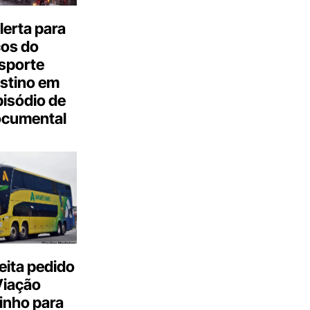
erta para
cos do
sporte
stino em
isódio de
ocumental
eita pedido
Viação
inho para