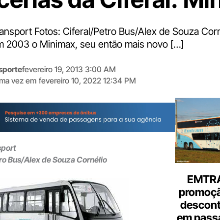
ansport Fotos: Ciferal/Petro Bus/Alex de Souza Corn
 2003 o Minimax, seu então mais novo […]
sporte
fevereiro 19, 2013 3:00 AM
tima vez em
fevereiro 10, 2022 12:34 PM
Digite
aqui
o
seu
e-
sport
mail
tro Bus/Alex de Souza Cornélio
EMTRA
promoçã
descont
em pass