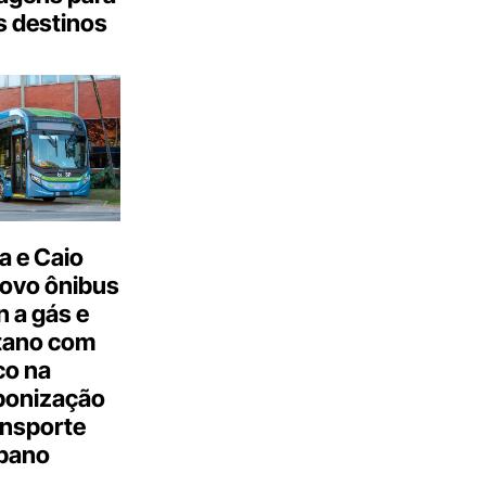
s destinos
a e Caio
ovo ônibus
 a gás e
tano com
co na
bonização
ansporte
bano