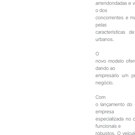
arrendondadas e v
o dos
concorrentes e ma
pelas
caracteristicas 
urbanos.
O
novo modelo ofere
dando ao
empresário um pr
negócio.
Com
o lançamento do 
empresa
especializada no
funcionais e
robustos. O veícu