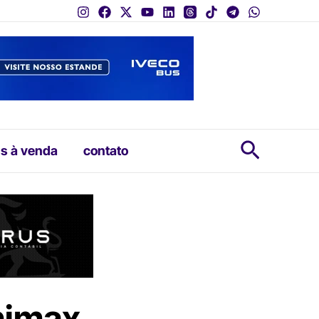
Pesquis
s à venda
contato
inimax