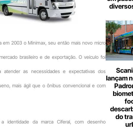
diverso
va em 2003 o Minimax, seu então mais novo micro
mercado brasileiro e de exportação. O veículo foi
Scani
a atender as necessidades e expectativas dos
lançam n
Padron
ueno, mais ágil que o ônibus convencional e com
biome
fo
descar
do tr
 a identidade da marca Ciferal, com desenho
ur