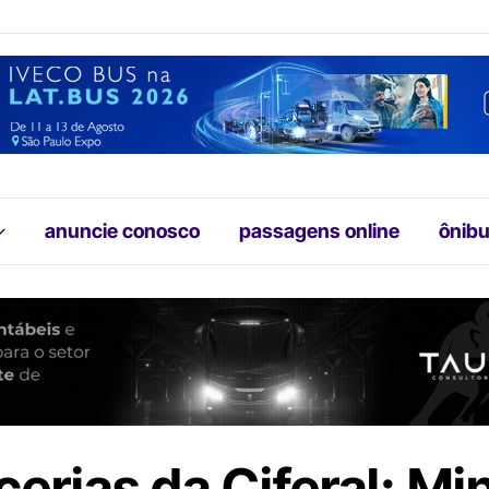
anuncie conosco
passagens online
ônibu
cerias da Ciferal: M