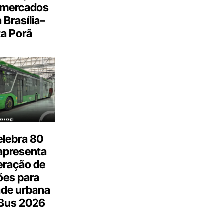
 mercados
a Brasília–
a Porã
elebra 80
apresenta
eração de
ões para
ade urbana
.Bus 2026