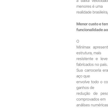
a baixa velocida
menores é uma
realidade brasilei
Menor custo e te
funcionalidade a
O
Minimax apresen
estrutura, mais
resistente e lev
fabricados no país.
Sua carroceria er
aço que
envolve todo o co
ganhos de
redução de peso
comprovados em
análises numéricas